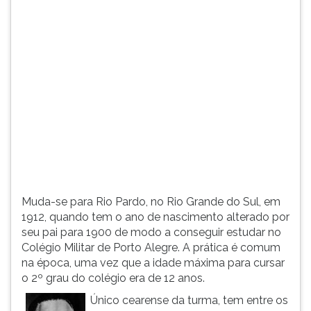
(primeira
tecla
à
direita
do
F).
Para
ir
ao
menu
principal
pressione
a
Muda-se para Rio Pardo, no Rio Grande do Sul, em
tecla
1912, quando tem o ano de nascimento alterado por
J
seu pai para 1900 de modo a conseguir estudar no
e
Colégio Militar de Porto Alegre. A prática é comum
depois
na época, uma vez que a idade máxima para cursar
F.
o 2º grau do colégio era de 12 anos.
Pressione
F
Único cearense da turma, tem entre os
para