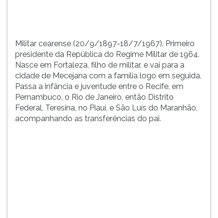
de
TAB
militar,
e
e
depois
vai...
F.
Militar cearense (20/9/1897-18/7/1967). Primeiro
Para
presidente da República do Regime Militar de 1964.
pausar
Nasce em Fortaleza, filho de militar, e vai para a
a
cidade de Mecejana com a família logo em seguida.
leitura
Passa a infância e juventude entre o Recife, em
pressione
Pernambuco, o Rio de Janeiro, então Distrito
D
Federal, Teresina, no Piauí, e São Luís do Maranhão,
(primeira
acompanhando as transferências do pai.
tecla
à
esquerda
do
F),
para
continuar
pressione
G