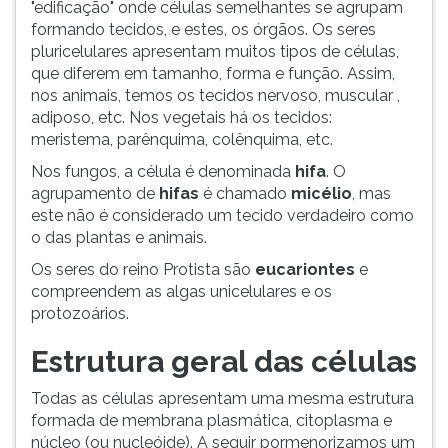
"edificação" onde células semelhantes se agrupam
ouvir
formando tecidos, e estes, os órgãos. Os seres
essa
pluricelulares apresentam muitos tipos de células,
instrução
que diferem em tamanho, forma e função. Assim,
novamente.
nos animais, temos os tecidos nervoso, muscular ,
adiposo, etc. Nos vegetais há os tecidos:
meristema, parênquima, colênquima, etc.
Nos fungos, a célula é denominada
hifa
. O
agrupamento de
hifas
é chamado
micélio
, mas
este não é considerado um tecido verdadeiro como
o das plantas e animais.
Os seres do reino Protista são
eucariontes
e
compreendem as algas unicelulares e os
protozoários.
Estrutura geral das células
Todas as células apresentam uma mesma estrutura
formada de membrana plasmática, citoplasma e
núcleo (ou nucleóide). A seguir pormenorizamos um