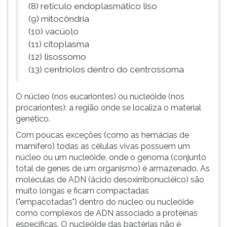
(8) retículo endoplasmático liso
(9) mitocôndria
(10) vacúolo
(11) citoplasma
(12) lisossomo
(13) centríolos dentro do centrossoma
O núcleo (nos eucariontes) ou nucleóide (nos
procariontes): a região onde se localiza o material
genético.
Com poucas exceções (como as hemácias de
mamífero) todas as células vivas possuem um
núcleo ou um nucleóide, onde o genoma (conjunto
total de genes de um organismo) é armazenado. As
moléculas de ADN (ácido desoxirribonucléico) são
muito longas e ficam compactadas
("empacotadas") dentro do núcleo ou nucleóide
como complexos de ADN associado a proteínas
específicas. O nucleóide das bactérias não é