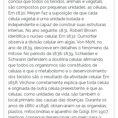
conclui que todos os tecidos, animais e vegetais,
são compostos por pequenas unidades, as células.
Em 1830, Meyen faz a suposição de que cada
célula vegetal é uma unidade isolada e
independente e capaz de construir suas estruturas
internas. No ano seguinte, 1831, Robert Brown
identifica o núcleo celular. Em 1832, Dumortier
observa a divisão celular em algas. Von Mohl, no
ano de 1839, descreve em detalhes o fenômeno da
mitose. No período de 1838-1839, Schleiden e
Schwann defendem a doutrina celular, afirmando
que todos os organismos são constituídos de
células e que o metabolismo e o desenvolvimento
dos tecidos são o resultado da atividade celular. Em
1858, Virchow corretamente explica que toda célula
é originada de outra célula preexistente, e que as
células, como unidades da vida, são também o
local primário das causas das doenças. Durante os
anos de 1880 a 1898, observaram-se as organelas:
plastos, mitocôndrias e aparelho de Golgi. Em 1907,
Harrison consegue desenvolver um meio para o