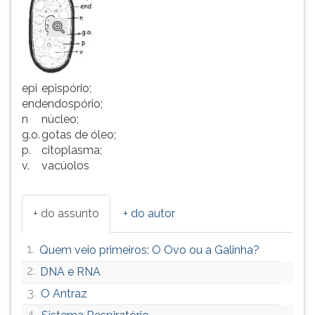
epi
epispório;
end
endospório;
n
núcleo;
g.o.
gotas de óleo;
p.
citoplasma;
v.
vacúolos
+ do assunto
+ do autor
1.
Quem veio primeiros: O Ovo ou a Galinha?
2.
DNA e RNA
3.
O Antraz
4.