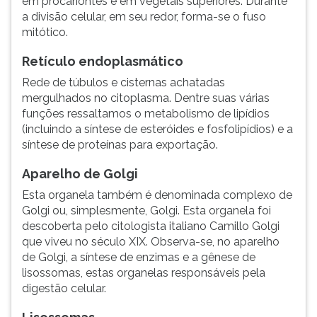
em procariontes e em vegetais superiores. Durante
a divisão celular, em seu redor, forma-se o fuso
mitótico.
Retículo endoplasmático
Rede de túbulos e cisternas achatadas
mergulhados no citoplasma. Dentre suas várias
funções ressaltamos o metabolismo de lipídios
(incluindo a síntese de esteróides e fosfolipídios) e a
síntese de proteínas para exportação.
Aparelho de Golgi
Esta organela também é denominada complexo de
Golgi ou, simplesmente, Golgi. Esta organela foi
descoberta pelo citologista italiano Camillo Golgi
que viveu no século XIX. Observa-se, no aparelho
de Golgi, a síntese de enzimas e a gênese de
lisossomas, estas organelas responsáveis pela
digestão celular.