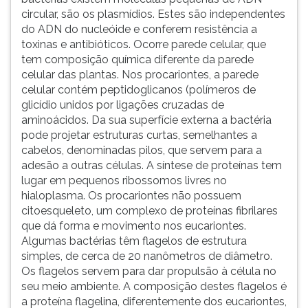
circular, são os plasmídios. Estes são independentes
do ADN do nucleóide e conferem resistência a
toxinas e antibióticos. Ocorre parede celular, que
tem composição química diferente da parede
celular das plantas. Nos procariontes, a parede
celular contém peptidoglicanos (polímeros de
glicídio unidos por ligações cruzadas de
aminoácidos. Da sua superfície externa a bactéria
pode projetar estruturas curtas, semelhantes a
cabelos, denominadas pilos, que servem para a
adesão a outras células. A síntese de proteínas tem
lugar em pequenos ribossomos livres no
hialoplasma. Os procariontes não possuem
citoesqueleto, um complexo de proteínas fibrilares
que dá forma e movimento nos eucariontes.
Algumas bactérias têm flagelos de estrutura
simples, de cerca de 20 nanômetros de diâmetro.
Os flagelos servem para dar propulsão à célula no
seu meio ambiente. A composição destes flagelos é
a proteína flagelina, diferentemente dos eucariontes,