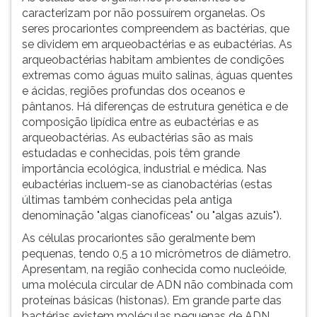
caracterizam por não possuírem organelas. Os
seres procariontes compreendem as bactérias, que
se dividem em arqueobactérias e as eubactérias. As
arqueobactérias habitam ambientes de condições
extremas como águas muito salinas, águas quentes
e ácidas, regiões profundas dos oceanos e
pântanos. Há diferenças de estrutura genética e de
composição lipídica entre as eubactérias e as
arqueobactérias. As eubactérias são as mais
estudadas e conhecidas, pois têm grande
importância ecológica, industrial e médica. Nas
eubactérias incluem-se as cianobactérias (estas
últimas também conhecidas pela antiga
denominação "algas cianofíceas" ou "algas azuis").
As células procariontes são geralmente bem
pequenas, tendo 0,5 a 10 micrômetros de diâmetro.
Apresentam, na região conhecida como nucleóide,
uma molécula circular de ADN não combinada com
proteínas básicas (histonas). Em grande parte das
bactérias existem moléculas pequenas de ADN