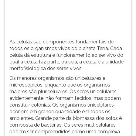
(primeira
tecla
à
direita
do
F).
As células são componentes fundamentais de
Para
todos os organismos vivos do planeta Terra. Cada
ir
célula dá estrutura e funcionamento ao ser vivo do
ao
qual a célula faz parte, ou seja, a célula é a unidade
menu
morfofisiológica dos seres vivos.
principal
pressione
Os menores organismos são unicelulares e
a
microscópicos, enquanto que os organismos
tecla
maiores são pluricelulares. Os seres unicelulares,
J
evidentemente, não formam tecidos, mas podem
e
constituir colônias. Os organismos unicelulares
depois
ocorrem em grande quantidade em todos os
F.
ambientes. Grande parte da biomassa dos solos é
Pressione
composta de bactérias. Os seres multicelulares
F
podem ser compreendidos como uma complexa
para