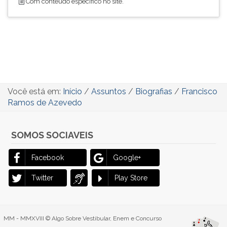
Com conteúdo específico no site.
Você está em:
Início
/
Assuntos
/
Biografias
/
Francisco
Ramos de Azevedo
SOMOS SOCIAVEIS
Facebook
Google+
Twitter
Play Store
MM - MMXVIII © Algo Sobre Vestibular, Enem e Concurso