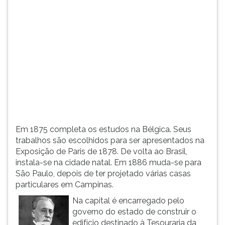
(primeira
tecla
à
direita
do
F).
Para
ir
ao
menu
principal
pressione
Em 1875 completa os estudos na Bélgica. Seus
a
trabalhos são escolhidos para ser apresentados na
tecla
Exposição de Paris de 1878. De volta ao Brasil,
J
instala-se na cidade natal. Em 1886 muda-se para
e
São Paulo, depois de ter projetado várias casas
depois
particulares em Campinas.
F.
Na capital é encarregado pelo
Pressione
governo do estado de construir o
F
edifício destinado à Tesouraria da
para