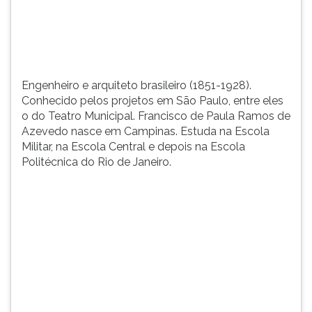
Municipal.
TAB
Francisco
e
de
depois
Paula
F.
Ramo...
Para
Engenheiro e arquiteto brasileiro (1851-1928).
pausar
Conhecido pelos projetos em São Paulo, entre eles
a
o do Teatro Municipal. Francisco de Paula Ramos de
leitura
Azevedo nasce em Campinas. Estuda na Escola
pressione
Militar, na Escola Central e depois na Escola
D
Politécnica do Rio de Janeiro.
(primeira
tecla
à
esquerda
do
F),
para
continuar
pressione
G