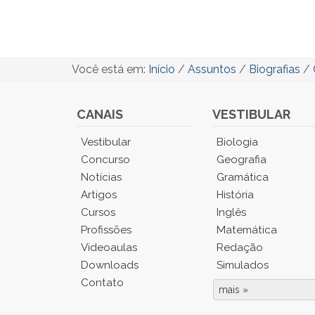
Você está em:
Início
/
Assuntos
/
Biografias
/
CANAIS
VESTIBULAR
Você
Vestibular
Biologia
está
Concurso
Geografia
no
Notícias
Gramática
Menu
Artigos
História
Principal.
Cursos
Inglês
Pressione
TAB
Profissões
Matemática
e
Videoaulas
Redação
depois
Downloads
Simulados
F
Contato
para
mais »
Fim
ouvir
do