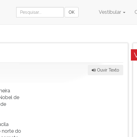
Vestibular
Ouvir Texto
meira
 Nobel de
 de
cila
 norte do