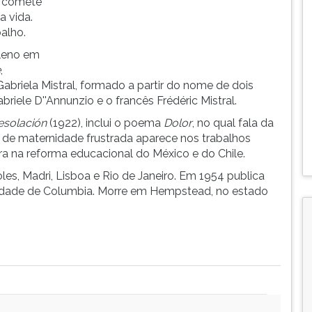
o comete
a vida.
alho.
ileno em
e
,
riela Mistral, formado a partir do nome de dois
briele D''Annunzio e o francês Frédéric Mistral.
esolación
(1922), inclui o poema
Dolor
, no qual fala da
de maternidade frustrada aparece nos trabalhos
ra na reforma educacional do México e do Chile.
s, Madri, Lisboa e Rio de Janeiro. Em 1954 publica
rsidade de Columbia. Morre em Hempstead, no estado