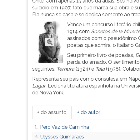
de
leitura
Chile. Com apenas 15 anos dá aulas. Seu noiv
Literatura,
pressione
suicídio em 1907, fato que marca sua obra e su
em
TAB
Ela nunca se casa e se dedica somente ao trab
1945.
e
Vence um concurso literário ch
Sua
depois
1914 com
Sonetos de la Muert
poesia...
F.
assinados com o pseudônimo Gab
Para
poetas que admira, o italiano Ga
pausar
Seu primeiro livro de poesias,
D
a
perda do amado. O sentimento 
leitura
seguintes,
Ternura
(1924) e
Tala
(1938). Colabo
pressione
D
Representa seu país como consulesa em Nápole
(primeira
Lagar
. Leciona literatura espanhola na Unive
tecla
de Nova York.
à
esquerda
do
+ do assunto
+ do autor
F),
para
1.
Pero Vaz de Caminha
continuar
2.
Ulysses Guimarães
pressione