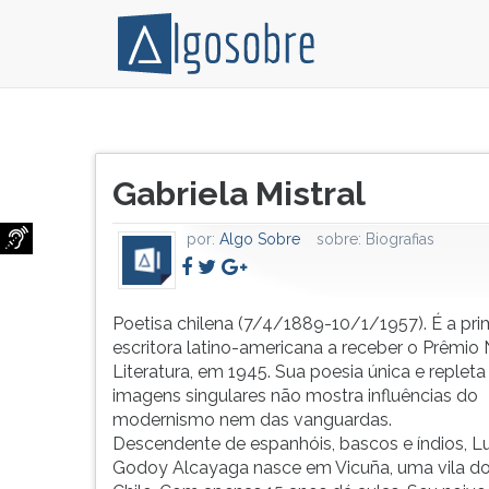
Poetisa
Pressione
chilena
TAB
Título
(7/4/1889-
e
Gabriela Mistral
do
10/1/1957).
depois
artigo:
É
F
por:
Algo Sobre
sobre:
Biografias
a
para
primeira
ouvir
escritora
o
latino-
conteúdo
Poetisa chilena (7/4/1889-10/1/1957). É a pri
americana
principal
escritora latino-americana a receber o Prêmio
a
desta
Literatura, em 1945. Sua poesia única e repleta
receber
tela.
imagens singulares não mostra influências do
o
Para
modernismo nem das vanguardas.
Prêmio
pular
Descendente de espanhóis, bascos e índios, Lu
Nobel
essa
Godoy Alcayaga nasce em Vicuña, uma vila do