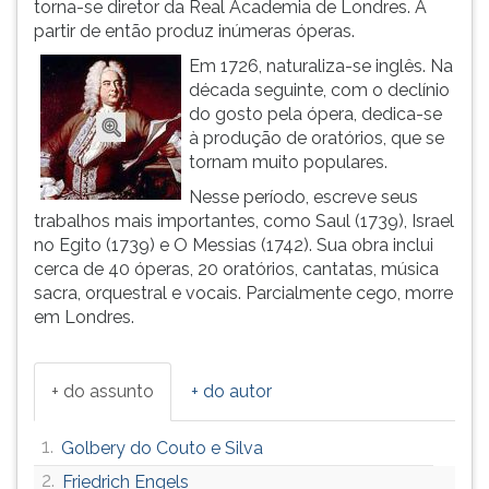
torna-se diretor da Real Academia de Londres. A
ouvir
partir de então produz inúmeras óperas.
essa
Em 1726, naturaliza-se inglês. Na
instrução
década seguinte, com o declínio
novamente.
do gosto pela ópera, dedica-se
à produção de oratórios, que se
tornam muito populares.
Nesse período, escreve seus
trabalhos mais importantes, como Saul (1739), Israel
no Egito (1739) e O Messias (1742). Sua obra inclui
cerca de 40 óperas, 20 oratórios, cantatas, música
sacra, orquestral e vocais. Parcialmente cego, morre
em Londres.
+ do assunto
+ do autor
1.
Golbery do Couto e Silva
2.
Friedrich Engels