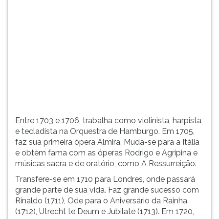
(primeira
tecla
à
direita
do
F).
Para
ir
ao
menu
principal
Entre 1703 e 1706, trabalha como violinista, harpista
pressione
e tecladista na Orquestra de Hamburgo. Em 1705,
a
faz sua primeira ópera Almira. Muda-se para a Itália
tecla
e obtém fama com as óperas Rodrigo e Agripina e
J
músicas sacra e de oratório, como A Ressurreição.
e
depois
Transfere-se em 1710 para Londres, onde passará
F.
grande parte de sua vida. Faz grande sucesso com
Pressione
Rinaldo (1711), Ode para o Aniversário da Rainha
F
(1712), Utrecht te Deum e Jubilate (1713). Em 1720,
para