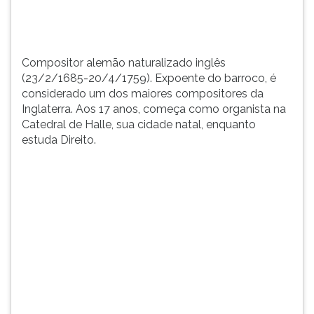
TAB
e
depois
F.
Compositor alemão naturalizado inglês
Para
(23/2/1685-20/4/1759). Expoente do barroco, é
pausar
considerado um dos maiores compositores da
a
Inglaterra. Aos 17 anos, começa como organista na
leitura
Catedral de Halle, sua cidade natal, enquanto
pressione
estuda Direito.
D
(primeira
tecla
à
esquerda
do
F),
para
continuar
pressione
G