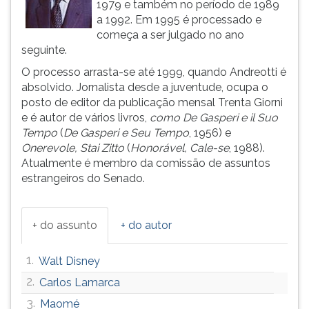
1979 e também no período de 1989
ouvir
a 1992. Em 1995 é processado e
essa
começa a ser julgado no ano
instrução
seguinte.
novamente.
O processo arrasta-se até 1999, quando Andreotti é
absolvido. Jornalista desde a juventude, ocupa o
posto de editor da publicação mensal Trenta Giorni
e é autor de vários livros,
como De Gasperi e il Suo
Tempo
(
De Gasperi e Seu Tempo
, 1956) e
Onerevole, Stai Zitto
(
Honorável, Cale-se
, 1988).
Atualmente é membro da comissão de assuntos
estrangeiros do Senado.
+ do assunto
+ do autor
1.
Walt Disney
2.
Carlos Lamarca
3.
Maomé