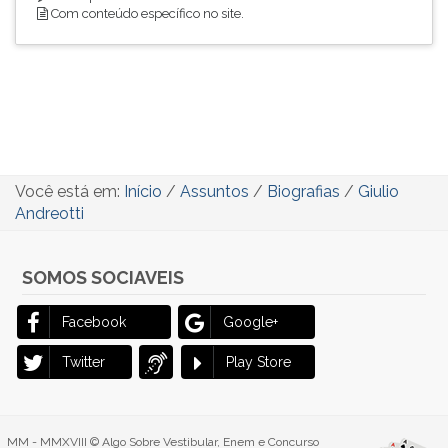
Com conteúdo específico no site.
Você está em:
Início
/
Assuntos
/
Biografias
/
Giulio
Andreotti
SOMOS SOCIAVEIS
Facebook
Google+
Twitter
Play Store
MM - MMXVIII © Algo Sobre Vestibular, Enem e Concurso