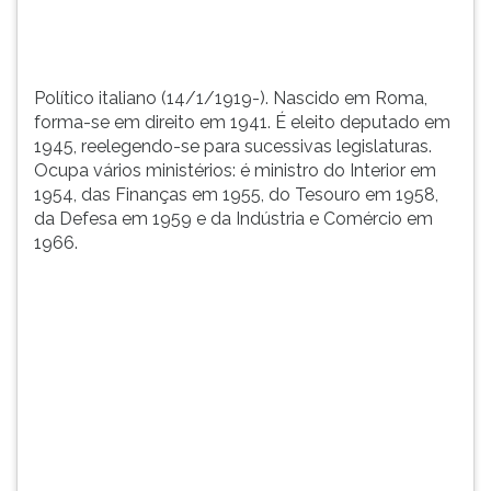
reelegendo-
TAB
se
e
para
depois
sucessivas
F.
Político italiano (14/1/1919-). Nascido em Roma,
l...
Para
forma-se em direito em 1941. É eleito deputado em
pausar
1945, reelegendo-se para sucessivas legislaturas.
a
Ocupa vários ministérios: é ministro do Interior em
leitura
1954, das Finanças em 1955, do Tesouro em 1958,
pressione
da Defesa em 1959 e da Indústria e Comércio em
D
1966.
(primeira
tecla
à
esquerda
do
F),
para
continuar
pressione
G