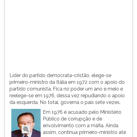
(primeira
tecla
à
direita
do
F).
Para
ir
ao
menu
principal
Líder do partido democrata-cristão, elege-se
pressione
primeiro-ministro da Itália em 1972 com o apoio do
a
partido comunista. Fica no poder um ano e meio e
tecla
reelege-se em 1976, dessa vez repudiando o apoio
J
da esquerda. No total, governa o país sete vezes.
e
depois
Em 1976 é acusado pelo Ministério
F.
Público de corrupção e de
Pressione
envolvimento com a máfia. Ainda
F
assim, continua primeiro-ministro até
para