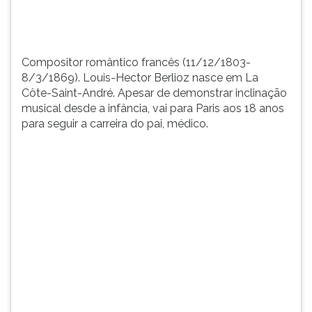
i...
TAB
e
depois
F.
Compositor romântico francês (11/12/1803-
Para
8/3/1869). Louis-Hector Berlioz nasce em La
pausar
Côte-Saint-André. Apesar de demonstrar inclinação
a
musical desde a infância, vai para Paris aos 18 anos
leitura
para seguir a carreira do pai, médico.
pressione
D
(primeira
tecla
à
esquerda
do
F),
para
continuar
pressione
G