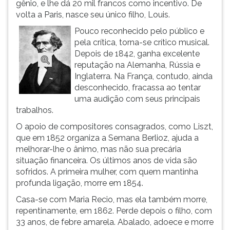
gênio, e lhe dá 20 mil francos como incentivo. De
ouvir
volta a Paris, nasce seu único filho, Louis.
essa
Pouco reconhecido pelo público e
instrução
pela crítica, torna-se crítico musical.
novamente.
Depois de 1842, ganha excelente
reputação na Alemanha, Rússia e
Inglaterra. Na França, contudo, ainda
desconhecido, fracassa ao tentar
uma audição com seus principais
trabalhos.
O apoio de compositores consagrados, como Liszt,
que em 1852 organiza a Semana Berlioz, ajuda a
melhorar-lhe o ânimo, mas não sua precária
situação financeira. Os últimos anos de vida são
sofridos. A primeira mulher, com quem mantinha
profunda ligação, morre em 1854.
Casa-se com Maria Recio, mas ela também morre,
repentinamente, em 1862. Perde depois o filho, com
33 anos, de febre amarela. Abalado, adoece e morre