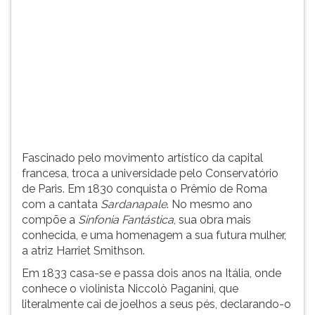
(primeira
tecla
à
direita
do
F).
Para
ir
ao
menu
Fascinado pelo movimento artístico da capital
principal
francesa, troca a universidade pelo Conservatório
pressione
de Paris. Em 1830 conquista o Prêmio de Roma
a
com a cantata
Sardanapale
. No mesmo ano
tecla
compõe a
Sinfonia Fantástica
, sua obra mais
J
conhecida, e uma homenagem a sua futura mulher,
e
a atriz Harriet Smithson.
depois
F.
Em 1833 casa-se e passa dois anos na Itália, onde
Pressione
conhece o violinista Niccolò Paganini, que
F
literalmente cai de joelhos a seus pés, declarando-o
para