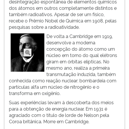
desintegração espontânea de elementos químicos
ouvir
dos átomos em outros completamente distintos e
essa
também radioativos. Apesar de ser um físico,
instrução
recebe o Prêmio Nobel de Química em 1908, pelas
novamente.
pesquisas sobre a radioatividade.
De volta a Cambridge em 1919,
desenvolve a moderna
concepção do átomo como um
núcleo em torno do qual elétrons
giram em órbitas elípticas. No
mesmo ano, realiza a primeira
transmutação induzida, também
conhecida como reação nuclear: bombardeia com
partículas alfa um núcleo de nitrogênio e o
transforma em oxigênio.
Suas experiências levam à descoberta dos meios
para a obtenção de energia nuclear. Em 1931 é
agraciado com o título de lorde de Nelson pela
Coroa britânica. Morre em Cambridge.