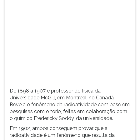
(primeira
tecla
à
direita
do
F).
Para
ir
ao
menu
principal
pressione
a
De 1898 a 1907 é professor de física da
tecla
Universidade McGill, em Montreal, no Canadá.
J
Revela o fenômeno da radioatividade com base em
e
pesquisas com o tório, feitas em colaboração com
depois
o químico Fredericky Soddy, da universidade.
F.
Pressione
Em 1902, ambos conseguem provar que a
F
radioatividade é um fenômeno que resulta da
para