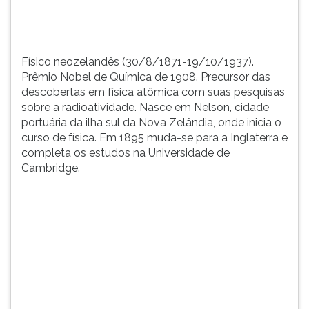
TAB
e
depois
F.
Físico neozelandês (30/8/1871-19/10/1937).
Para
Prêmio Nobel de Química de 1908. Precursor das
pausar
descobertas em física atômica com suas pesquisas
a
sobre a radioatividade. Nasce em Nelson, cidade
leitura
portuária da ilha sul da Nova Zelândia, onde inicia o
pressione
curso de física. Em 1895 muda-se para a Inglaterra e
D
completa os estudos na Universidade de
(primeira
Cambridge.
tecla
à
esquerda
do
F),
para
continuar
pressione
G