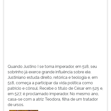
(primeira
tecla
à
direita
do
F).
Para
ir
ao
menu
principal
pressione
Quando Justino I se torna imperador, em 518, seu
a
sobrinho já exerce grande influência sobre ele.
tecla
Justiniano estuda direito, retórica e teologia e, em
J
518, começa a participar da vida política como
e
patrício e cônsul. Recebe o título de César em 525 e,
depois
em 527, é proclamado imperador. No mesmo ano,
F.
casa-se com a atriz Teodora, filha de um tratador
Pressione
de ursos.
F
para