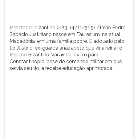
TAB
e
depois
F.
Imperador bizantino (483-14/11/565). Flávio Pedro
Para
Sabácio Justiniano nasce em Tauresium, na atual
pausar
Macedônia, em uma família pobre. É adotado pelo
a
tio Justino, ex-guarda analfabeto que viria reinar o
leitura
Império Bizantino. Vai ainda jovem para
pressione
Constantinopla, base do comando militar em que
D
servia seu tio, e recebe educação aprimorada.
(primeira
tecla
à
esquerda
do
F),
para
continuar
pressione
G