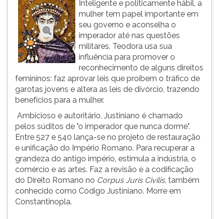
Inteligente e politicamente hábil, a
ouvir
mulher tem papel importante em
essa
seu governo e aconselha o
instrução
imperador até nas questões
novamente.
militares. Teodora usa sua
influência para promover o
reconhecimento de alguns direitos
femininos: faz aprovar leis que proíbem o tráfico de
garotas jovens e altera as leis de divórcio, trazendo
benefícios para a mulher.
Ambicioso e autoritário, Justiniano é chamado
pelos súditos de "o imperador que nunca dorme".
Entre 527 e 540 lança-se no projeto de restauração
e unificação do Império Romano. Para recuperar a
grandeza do antigo império, estimula a indústria, o
comércio e as artes. Faz a revisão e a codificação
do Direito Romano no
Corpus Juris Civilis
, também
conhecido como Código Justiniano. Morre em
Constantinopla.