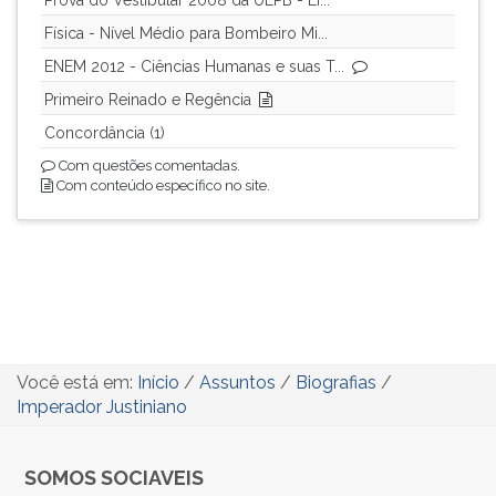
Prova do Vestibular 2008 da UEPB - Lí...
Física - Nível Médio para Bombeiro Mi...
ENEM 2012 - Ciências Humanas e suas T...
Primeiro Reinado e Regência
Concordância (1)
Com questões comentadas.
Com conteúdo específico no site.
Você está em:
Início
/
Assuntos
/
Biografias
/
Imperador Justiniano
SOMOS SOCIAVEIS