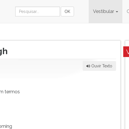
Vestibular
gh
Ouvir Texto
em termos
coming