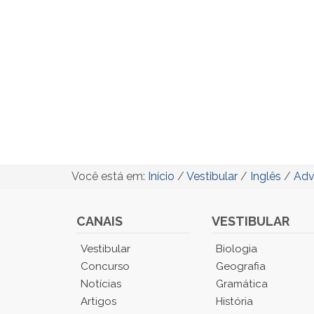
Você está em:
Início
/
Vestibular
/
Inglês
/
Adv
CANAIS
VESTIBULAR
Você
Vestibular
Biologia
está
Concurso
Geografia
no
Notícias
Gramática
Menu
Artigos
História
Principal.