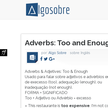
Adverbs
Pressione
&
TAB
Título
Adjetives:
e
Adverbs: Too and Enou
do
Too
depois
artigo:
&
F
por:
Algo Sobre
sobre:
Inglês
Enough
para
Usado
ouvir
para
o
falar
conteúdo
Adverbs & Adjetives: Too & Enough
sobre
principal
Usado para falar sobre adjetivos e advérbios 
adjetivos
desta
de execesso (too), adequação (enough), ou
e
tela.
inadequação (not enough).
advérbios
Para
FORMA + SIGNIFICADO
em
pular
Too + Adjetivo ou Advérbio = excesso
termos
essa
» This restaurante is
too expensive
. I'm not 