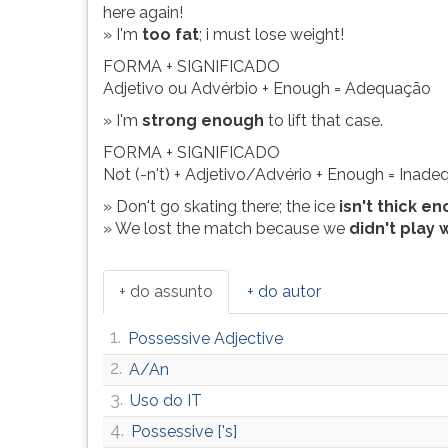
de
leitura
here again!
execesso
pressione
» I'm
too fat
; i must lose weight!
(too),
TAB
FORMA + SIGNIFICADO
adequação
e
Adjetivo ou Advérbio + Enough = Adequação
(en...
depois
F.
» I'm
strong enough
to lift that case.
Para
FORMA + SIGNIFICADO
pausar
Not (-n't) + Adjetivo/Advério + Enough = Inad
a
leitura
» Don't go skating there; the ice
isn't thick e
pressione
» We lost the match because we
didn't play 
D
(primeira
tecla
+ do assunto
+ do autor
à
esquerda
1.
Possessive Adjective
do
2.
A/An
F),
para
3.
Uso do IT
continuar
4.
Possessive ['s]
pressione