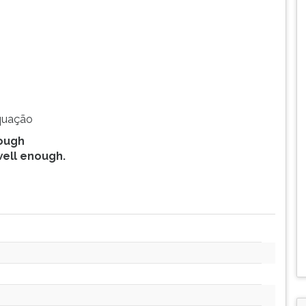
equação
nough
well enough.