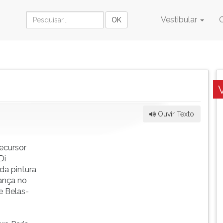
Vestibular
Ouvir Texto
ecursor
Di
 da pintura
ança no
e Belas-