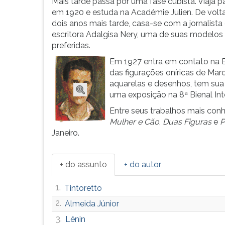
Cavalcanti
leitura
Mais tarde passa por uma fase cubista. Viaja pa
e
pressione
em 1920 e estuda na Académie Julien. De volta
Portinari,
TAB
dois anos mais tarde, casa-se com a jornalista
entrte
e
escritora Adalgisa Nery, uma de suas modelos
outros
depois
preferidas.
expoent...
F.
Em 1927 entra em contato na Eu
Para
das figurações oníricas de Ma
pausar
aquarelas e desenhos, tem sua
a
uma exposição na 8ª Bienal Int
leitura
Entre seus trabalhos mais con
pressione
Mulher e Cão
,
Duas Figuras
e
P
D
Janeiro.
(primeira
tecla
à
+ do assunto
+ do autor
esquerda
do
1.
Tintoretto
F),
para
2.
Almeida Júnior
continuar
3.
Lênin
pressione