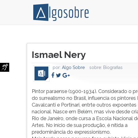
Pintor
Pressione
paraense
TAB
Título
(1900-
e
Ismael Nery
do
1934).
depois
artigo:
Considerado
F
por:
Algo Sobre
sobre:
Biografias
o
para
precursor
ouvir
do
o
surrealismo
conteúdo
Pintor paraense (1900-1934). Considerado o pr
no
principal
do surrealismo no Brasil, influencia os pintores 
Brasil,
desta
Cavalcanti e Portinari, entrte outros expoentes
influencia
tela.
nacional. Nasce em Belém, mas vive desde cri
os
Para
Rio de Janeiro, onde cursa a Escola Nacional d
pintores
pular
Artes. No início de sua produção, é nítida a
Di
essa
predominância do expressionismo.