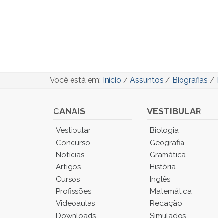
Você está em:
Início
/
Assuntos
/
Biografias
/
CANAIS
VESTIBULAR
Você
Vestibular
Biologia
está
Concurso
Geografia
no
Notícias
Gramática
Menu
Artigos
História
Principal.
Cursos
Inglês
Pressione
TAB
Profissões
Matemática
e
Videoaulas
Redação
depois
Downloads
Simulados