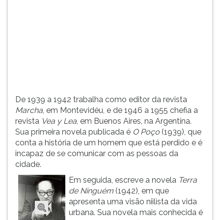
(primeira
tecla
à
direita
do
F).
Para
ir
ao
De 1939 a 1942 trabalha como editor da revista
menu
Marcha
, em Montevidéu, e de 1946 a 1955 chefia a
principal
revista
Vea y Lea
, em Buenos Aires, na Argentina.
pressione
Sua primeira novela publicada é
O Poço
(1939), que
a
conta a história de um homem que está perdido e é
tecla
incapaz de se comunicar com as pessoas da
J
cidade.
e
depois
Em seguida, escreve a novela
Terra
F.
de Ninguém
(1942), em que
Pressione
apresenta uma visão niilista da vida
F
urbana. Sua novela mais conhecida é
para