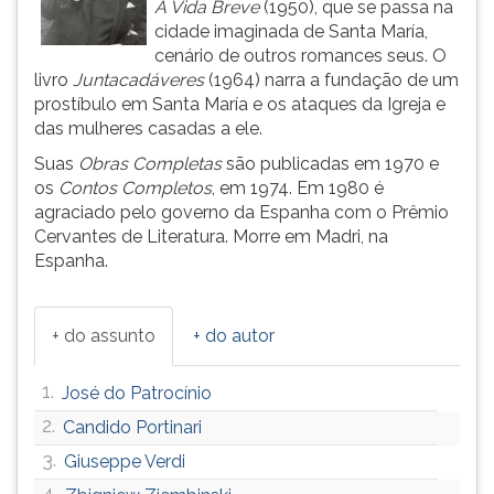
A Vida Breve
(1950), que se passa na
ouvir
cidade imaginada de Santa María,
essa
cenário de outros romances seus. O
instrução
livro
Juntacadáveres
(1964) narra a fundação de um
novamente.
prostíbulo em Santa María e os ataques da Igreja e
das mulheres casadas a ele.
Suas
Obras Completas
são publicadas em 1970 e
os
Contos Completos
, em 1974. Em 1980 é
agraciado pelo governo da Espanha com o Prêmio
Cervantes de Literatura. Morre em Madri, na
Espanha.
+ do assunto
+ do autor
1.
José do Patrocínio
2.
Candido Portinari
3.
Giuseppe Verdi
4.