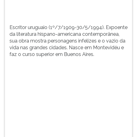
...
TAB
e
depois
F.
Escritor uruguaio (1º/7/1909-30/5/1994). Expoente
Para
da literatura hispano-americana contemporânea,
pausar
sua obra mostra personagens infelizes e o vazio da
a
vida nas grandes cidades. Nasce em Montevidéu e
leitura
faz o curso superior em Buenos Aires.
pressione
D
(primeira
tecla
à
esquerda
do
F),
para
continuar
pressione
G