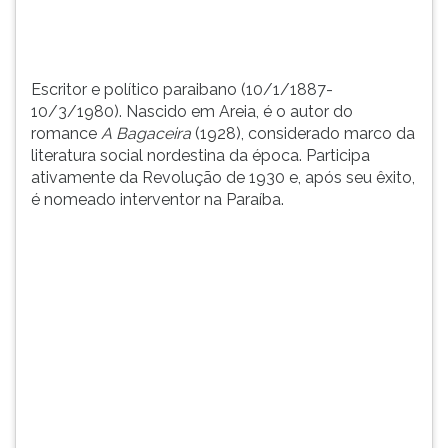
considerado
TAB
marco
e
da
depois
lit...
F.
Escritor e político paraibano (10/1/1887-
Para
10/3/1980). Nascido em Areia, é o autor do
pausar
romance
A Bagaceira
(1928), considerado marco da
a
literatura social nordestina da época. Participa
leitura
ativamente da Revolução de 1930 e, após seu êxito,
pressione
é nomeado interventor na Paraíba.
D
(primeira
tecla
à
esquerda
do
F),
para
continuar
pressione
G