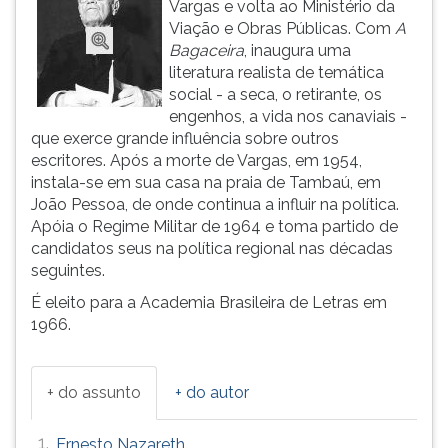
Vargas e volta ao Ministério da
ouvir
Viação e Obras Públicas. Com
A
essa
Bagaceira
, inaugura uma
instrução
literatura realista de temática
novamente.
social - a seca, o retirante, os
engenhos, a vida nos canaviais -
que exerce grande influência sobre outros
escritores. Após a morte de Vargas, em 1954,
instala-se em sua casa na praia de Tambaú, em
João Pessoa, de onde continua a influir na política.
Apóia o Regime Militar de 1964 e toma partido de
candidatos seus na política regional nas décadas
seguintes.
É eleito para a Academia Brasileira de Letras em
1966.
+ do assunto
+ do autor
1.
Ernesto Nazareth