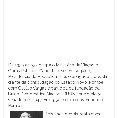
(primeira
tecla
à
direita
do
F).
Para
ir
ao
menu
principal
De 1935 a 1937 ocupa o Ministério da Viação e
pressione
Obras Públicas. Candidata-se, em seguida, à
a
Presidência da República, mas é obrigado a desistir
tecla
diante da consolidação do Estado Novo. Rompe
J
com Getúlio Vargas e participa da fundação da
e
União Democrática Nacional (UDN), que o elege
depois
senador em 1947. Em 1950 é eleito governador da
F.
Paraíba.
Pressione
F
Dois anos depois, reata com
para