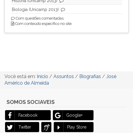
História (Unicamp 2013)
Biologia (Unicamp 2013)
Com questões comentadas.
Com conteúdo específico no site.
Você está em:
Início
/
Assuntos
/
Biografias
/
José
Américo de Almeida
SOMOS SOCIAVEIS
Facebook
Google+
Twitter
Play Store