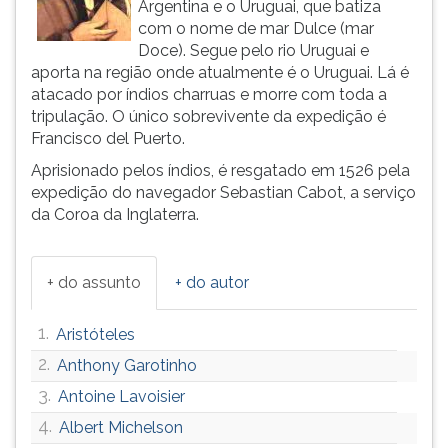
Argentina e o Uruguai, que batiza
ouvir
com o nome de mar Dulce (mar
essa
Doce). Segue pelo rio Uruguai e
instrução
aporta na região onde atualmente é o Uruguai. Lá é
novamente.
atacado por índios charruas e morre com toda a
tripulação. O único sobrevivente da expedição é
Francisco del Puerto.
Aprisionado pelos índios, é resgatado em 1526 pela
expedição do navegador Sebastian Cabot, a serviço
da Coroa da Inglaterra.
+ do assunto
+ do autor
1.
Aristóteles
2.
Anthony Garotinho
3.
Antoine Lavoisier
4.
Albert Michelson