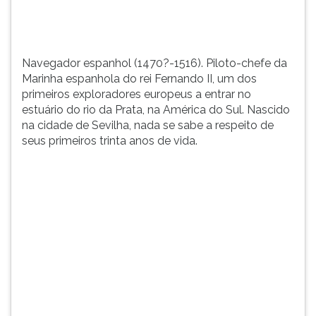
europeus
TAB
a
e
entrar
depois
no
F.
Navegador espanhol (1470?-1516). Piloto-chefe da
estuá...
Para
Marinha espanhola do rei Fernando II, um dos
pausar
primeiros exploradores europeus a entrar no
a
estuário do rio da Prata, na América do Sul. Nascido
leitura
na cidade de Sevilha, nada se sabe a respeito de
pressione
seus primeiros trinta anos de vida.
D
(primeira
tecla
à
esquerda
do
F),
para
continuar
pressione
G