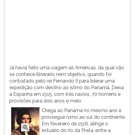
(primeira
tecla
à
direita
do
F).
Para
ir
ao
menu
Já havia feito uma viagem às Américas, da qual não
principal
se conhece itinerário nem objetivo, quando foi
pressione
contratado pelo rei Fernando II para liderar uma
a
expedição com destino ao istmo do Panamá. Deixa
tecla
a Espanha em 1515, com três navios, 70 homens e
J
provisões para dois anos e meio.
e
depois
Chega ao Panamá no mesmo ano e
F.
prossegue rumo ao sul do continente.
Pressione
Em fevereiro de 1516, atinge o
F
estuário do rio da Prata, entre a
para