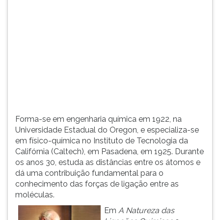
(primeira
tecla
à
direita
do
F).
Para
ir
ao
menu
principal
Forma-se em engenharia química em 1922, na
pressione
Universidade Estadual do Oregon, e especializa-se
a
em físico-química no Instituto de Tecnologia da
tecla
Califórnia (Caltech), em Pasadena, em 1925. Durante
J
os anos 30, estuda as distâncias entre os átomos e
e
dá uma contribuição fundamental para o
depois
conhecimento das forças de ligação entre as
F.
moléculas.
Pressione
F
Em
A Natureza
das
para