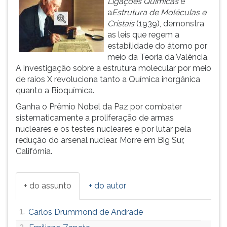
Ligações Químicas
e
ouvir
a
Estrutura de Moléculas e
essa
Cristais
(1939), demonstra
instrução
as leis que regem a
novamente.
estabilidade do átomo por
meio da Teoria da Valência.
A investigação sobre a estrutura molecular por meio
de raios X revoluciona tanto a Química inorgânica
quanto a Bioquímica.
Ganha o Prêmio Nobel da Paz por combater
sistematicamente a proliferação de armas
nucleares e os testes nucleares e por lutar pela
redução do arsenal nuclear. Morre em Big Sur,
Califórnia.
+ do assunto
+ do autor
1.
Carlos Drummond de Andrade
2.