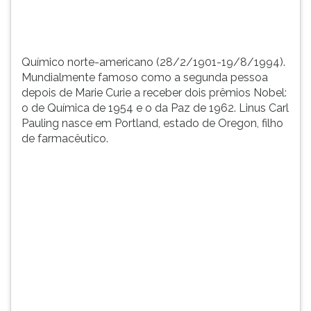
dois
TAB
prêmios
e
Nob...
depois
F.
Químico norte-americano (28/2/1901-19/8/1994).
Para
Mundialmente famoso como a segunda pessoa
pausar
depois de Marie Curie a receber dois prêmios Nobel:
a
o de Química de 1954 e o da Paz de 1962. Linus Carl
leitura
Pauling nasce em Portland, estado de Oregon, filho
pressione
de farmacêutico.
D
(primeira
tecla
à
esquerda
do
F),
para
continuar
pressione
G