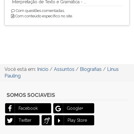
Interpretação de Texto e Gramática - ...
Com questões comentadas.
Com conteúdo específico no site.
Você está em:
Início
/
Assuntos
/
Biografias
/
Linus
Pauling
SOMOS SOCIAVEIS
Facebook
Google+
Twitter
Play Store