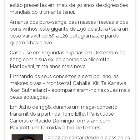
estão presentes em mais de 30 anos de digressões
ouvir
mundiais do triunfante tenor.
essa
instrução
Amante dos puro-sange, das massas frescas e dos
novamente.
bons vinhos, este gigante de 1,90 de altura (para um
peso variável de 85 a 120 quilogramas) é pai de
quatro filhas e avô.
Casou-se em segundas núpcias em Dezembro de
2003 com a sua ex-colaboradora Nicoletta
Mantovani, trinta anos mais nova.
Limitando os seus concertos a cem por ano, as
maiores divas - Montserrat Caballé, Kiri Te Kanawa,
Joan Sutherland - acompanharam-no nas suas mais
belas actuações.
Em Julho de 1998, durante um mega-concerto
transmitido a partir da Torre Eiffel (Paris), José
Carreras e Plácido Domingo formaram com
Pavarotti um formidável trio de tenores.
Capaz de cantar desde o clássico às