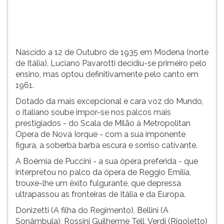
(primeira
tecla
à
direita
do
Nascido a 12 de Outubro de 1935 em Modena (norte
F).
de Itália), Luciano Pavarotti decidiu-se primeiro pelo
Para
ensino, mas optou definitivamente pelo canto em
ir
1961.
ao
Dotado da mais excepcional e cara voz do Mundo,
menu
o italiano soube impor-se nos palcos mais
principal
prestigiados - do Scala de Milão à Metropolitan
pressione
Opera de Nova Iorque - com a sua imponente
a
figura, a soberba barba escura e sorriso cativante.
tecla
J
A Boémia de Puccini - a sua ópera preferida - que
e
interpretou no palco da ópera de Reggio Emília,
depois
trouxe-lhe um êxito fulgurante, que depressa
F.
ultrapassou as fronteiras de Itália e da Europa.
Pressione
Donizetti (A filha do Regimento), Bellini (A
F
Sonâmbula), Rossini Guilherme Tell, Verdi (Rigoletto)
para