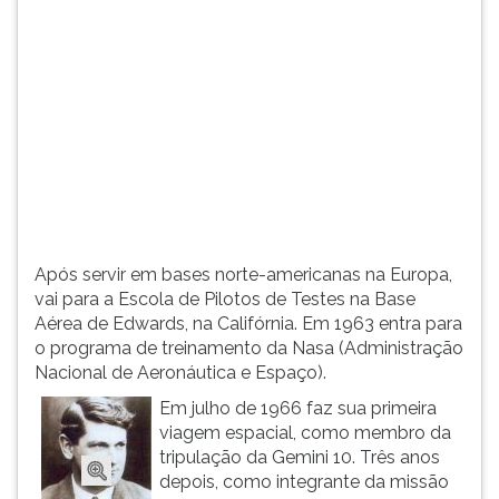
(primeira
tecla
à
direita
do
F).
Para
ir
ao
menu
principal
Após servir em bases norte-americanas na Europa,
pressione
vai para a Escola de Pilotos de Testes na Base
a
Aérea de Edwards, na Califórnia. Em 1963 entra para
tecla
o programa de treinamento da Nasa (Administração
J
Nacional de Aeronáutica e Espaço).
e
depois
Em julho de 1966 faz sua primeira
F.
viagem espacial, como membro da
Pressione
tripulação da Gemini 10. Três anos
F
depois, como integrante da missão
para