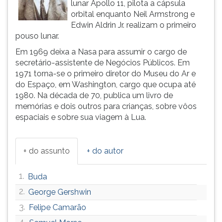
lunar Apollo 11, pilota a cápsula
ouvir
orbital enquanto Neil Armstrong e
essa
Edwin Aldrin Jr. realizam o primeiro
instrução
pouso lunar.
novamente.
Em 1969 deixa a Nasa para assumir o cargo de
secretário-assistente de Negócios Públicos. Em
1971 torna-se o primeiro diretor do Museu do Ar e
do Espaço, em Washington, cargo que ocupa até
1980. Na década de 70, publica um livro de
memórias e dois outros para crianças, sobre vôos
espaciais e sobre sua viagem à Lua.
+ do assunto
+ do autor
1.
Buda
2.
George Gershwin
3.
Felipe Camarão
4.