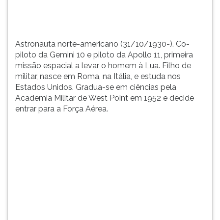
a
TAB
levar
e
o
depois
homem
F.
Astronauta norte-americano (31/10/1930-). Co-
à
Para
piloto da Gemini 10 e piloto da Apollo 11, primeira
Lua.
pausar
missão espacial a levar o homem à Lua. Filho de
...
a
militar, nasce em Roma, na Itália, e estuda nos
leitura
Estados Unidos. Gradua-se em ciências pela
pressione
Academia Militar de West Point em 1952 e decide
D
entrar para a Força Aérea.
(primeira
tecla
à
esquerda
do
F),
para
continuar
pressione
G