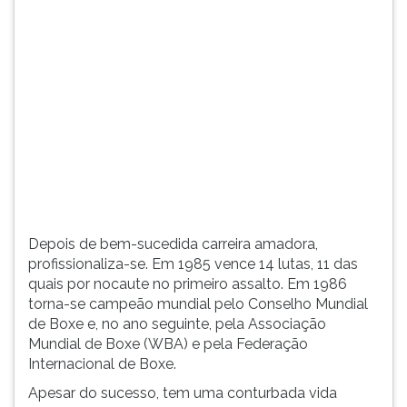
(primeira
tecla
à
direita
do
F).
Para
ir
ao
menu
principal
pressione
Depois de bem-sucedida carreira amadora,
a
profissionaliza-se. Em 1985 vence 14 lutas, 11 das
tecla
quais por nocaute no primeiro assalto. Em 1986
J
torna-se campeão mundial pelo Conselho Mundial
e
de Boxe e, no ano seguinte, pela Associação
depois
Mundial de Boxe (WBA) e pela Federação
F.
Internacional de Boxe.
Pressione
F
Apesar do sucesso, tem uma conturbada vida
para