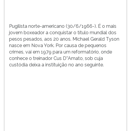
aos
TAB
20
e
anos.
depois
Michael
F.
Pugilista norte-americano (30/6/1966-). É o mais
Ge...
Para
jovem boxeador a conquistar o título mundial dos
pausar
pesos pesados, aos 20 anos. Michael Gerald Tyson
a
nasce em Nova York. Por causa de pequenos
leitura
crimes, vai em 1979 para um reformatório, onde
pressione
conhece o treinador Cus D''Amato, sob cuja
D
custódia deixa a instituição no ano seguinte.
(primeira
tecla
à
esquerda
do
F),
para
continuar
pressione
G