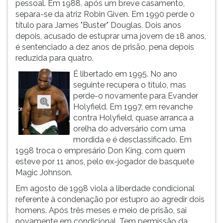
pessoal. Em 1988, após um breve casamento,
ouvir
separa-se da atriz Robin Given. Em 1990 perde o
essa
título para James "Buster" Douglas. Dois anos
instrução
depois, acusado de estuprar uma jovem de 18 anos,
novamente.
é sentenciado a dez anos de prisão, pena depois
reduzida para quatro.
É libertado em 1995. No ano
seguinte recupera o título, mas
perde-o novamente para Evander
Holyfield. Em 1997, em revanche
contra Holyfield, quase arranca a
orelha do adversário com uma
mordida e é desclassificado. Em
1998 troca o empresário Don King, com quem
esteve por 11 anos, pelo ex-jogador de basquete
Magic Johnson.
Em agosto de 1998 viola a liberdade condicional
referente à condenação por estupro ao agredir dois
homens. Após três meses e meio de prisão, sai
novamente em condicional. Tem permissão da