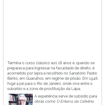
(primeira
tecla
à
direita
do
F).
Para
ir
ao
menu
principal
pressione
Termina o curso clássico aos 18 anos e, quando se
a
preparava para ingressar na faculdade de direito, é
tecla
acometido por lepra e recolhido no Sanatório Padre
J
Bento, em Guarulhos, em regime de prisão. Em 1946
e
foge a pé para o Rio de Janeiro, onde vive entre o
depois
subúrbio e a zona de prostituição da Lapa.
F.
Pressione
A experiência serve de subsídio para
F
obras como
O Enterro da Cafetina
para