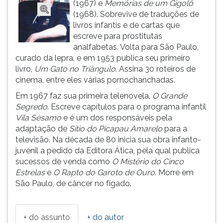
(1967) e
Memórias de um Gigolô
ouvir
(1968). Sobrevive de traduções de
essa
livros infantis e de cartas que
instrução
escreve para prostitutas
novamente.
analfabetas. Volta para São Paulo,
curado da lepra, e em 1953 publica seu primeiro
livro,
Um Gato no Triângulo
. Assina 30 roteiros de
cinema, entre eles várias pornochanchadas.
Em 1967 faz sua primeira telenovela,
O Grande
Segredo
. Escreve capítulos para o programa infantil
Vila Sésamo
e é um dos responsáveis pela
adaptação de
Sítio do Picapau Amarelo
para a
televisão. Na década de 80 inicia sua obra infanto-
juvenil a pedido da Editora Ática, pela qual publica
sucessos de venda como
O Mistério do Cinco
Estrelas
e
O Rapto do Garoto de Ouro
. Morre em
São Paulo, de câncer no fígado.
+ do assunto
+ do autor