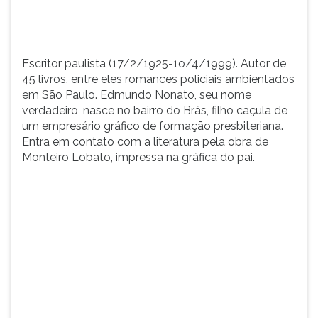
Nonato,
TAB
seu
e
nome
depois
v...
F.
Escritor paulista (17/2/1925-1o/4/1999). Autor de
Para
45 livros, entre eles romances policiais ambientados
pausar
em São Paulo. Edmundo Nonato, seu nome
a
verdadeiro, nasce no bairro do Brás, filho caçula de
leitura
um empresário gráfico de formação presbiteriana.
pressione
Entra em contato com a literatura pela obra de
D
Monteiro Lobato, impressa na gráfica do pai.
(primeira
tecla
à
esquerda
do
F),
para
continuar
pressione
G