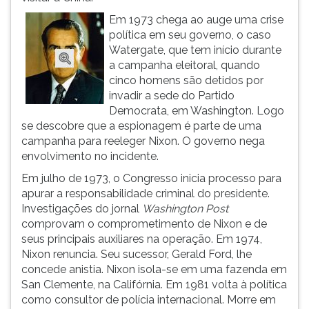
ouvir
Em 1973 chega ao auge uma crise
essa
política em seu governo, o caso
instrução
Watergate, que tem início durante
novamente.
a campanha eleitoral, quando
cinco homens são detidos por
invadir a sede do Partido
Democrata, em Washington. Logo
se descobre que a espionagem é parte de uma
campanha para reeleger Nixon. O governo nega
envolvimento no incidente.
Em julho de 1973, o Congresso inicia processo para
apurar a responsabilidade criminal do presidente.
Investigações do jornal
Washington Post
comprovam o comprometimento de Nixon e de
seus principais auxiliares na operação. Em 1974,
Nixon renuncia. Seu sucessor, Gerald Ford, lhe
concede anistia. Nixon isola-se em uma fazenda em
San Clemente, na Califórnia. Em 1981 volta à política
como consultor de polícia internacional. Morre em