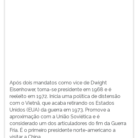
(primeira
tecla
à
direita
do
F).
Para
ir
ao
menu
principal
pressione
Após dois mandatos como vice de Dwight
a
Eisenhower, torna-se presidente em 1968 e é
tecla
reeleito em 1972. Inicia uma política de distensão
J
com o Vietnã, que acaba retirando os Estados
e
Unidos (EUA) da guerra em 1973. Promove a
depois
aproximação com a União Soviética e é
F.
considerado um dos articuladores do fim da Guerra
Pressione
Fria. É o primeiro presidente norte-americano a
F
visitar a China.
para