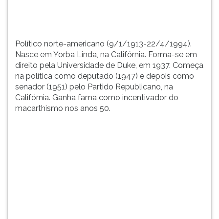
de
TAB
Duke,
e
em
depois
19...
F.
Político norte-americano (9/1/1913-22/4/1994).
Para
Nasce em Yorba Linda, na Califórnia. Forma-se em
pausar
direito pela Universidade de Duke, em 1937. Começa
a
na política como deputado (1947) e depois como
leitura
senador (1951) pelo Partido Republicano, na
pressione
Califórnia. Ganha fama como incentivador do
D
macarthismo nos anos 50.
(primeira
tecla
à
esquerda
do
F),
para
continuar
pressione
G