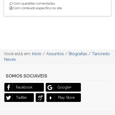
Com questões comentadas.
Com conteúdo específico no site.
Você está em:
Início
/
Assuntos
/
Biografias
/
Tancredo
Neves
SOMOS SOCIAVEIS
Facebook
Google+
Twitter
Play Store