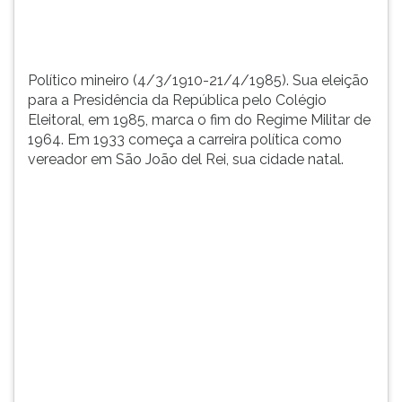
TAB
e
depois
F.
Político mineiro (4/3/1910-21/4/1985). Sua eleição
Para
para a Presidência da República pelo Colégio
pausar
Eleitoral, em 1985, marca o fim do Regime Militar de
a
1964. Em 1933 começa a carreira política como
leitura
vereador em São João del Rei, sua cidade natal.
pressione
D
(primeira
tecla
à
esquerda
do
F),
para
continuar
pressione
G