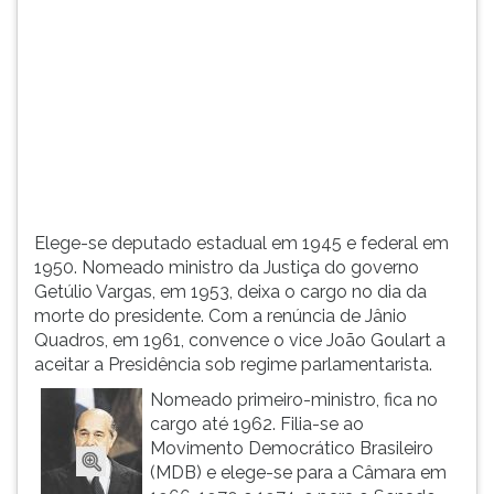
(primeira
tecla
à
direita
do
F).
Para
ir
ao
menu
Elege-se deputado estadual em 1945 e federal em
principal
1950. Nomeado ministro da Justiça do governo
pressione
Getúlio Vargas, em 1953, deixa o cargo no dia da
a
morte do presidente. Com a renúncia de Jânio
tecla
Quadros, em 1961, convence o vice João Goulart a
J
aceitar a Presidência sob regime parlamentarista.
e
depois
Nomeado primeiro-ministro, fica no
F.
cargo até 1962. Filia-se ao
Pressione
Movimento Democrático Brasileiro
F
(MDB) e elege-se para a Câmara em
para