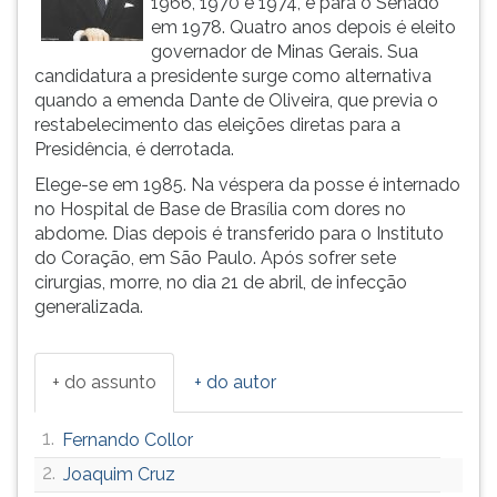
1966, 1970 e 1974, e para o Senado
ouvir
em 1978. Quatro anos depois é eleito
essa
governador de Minas Gerais. Sua
instrução
candidatura a presidente surge como alternativa
novamente.
quando a emenda Dante de Oliveira, que previa o
restabelecimento das eleições diretas para a
Presidência, é derrotada.
Elege-se em 1985. Na véspera da posse é internado
no Hospital de Base de Brasília com dores no
abdome. Dias depois é transferido para o Instituto
do Coração, em São Paulo. Após sofrer sete
cirurgias, morre, no dia 21 de abril, de infecção
generalizada.
+ do assunto
+ do autor
1.
Fernando Collor
2.
Joaquim Cruz