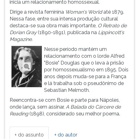
inicia um relacionamento homossexual.
ouvir
Dirige a revista feminina
Woman's World
até 1879.
essa
Nessa fase, entre sua intensa produção cultural
instrução
destaca-se sua obra mais importante,
O Retrato de
novamente.
Dorian Gray
(1890-1891), publicada na
Lippincott's
Magazine
.
Nesse período mantém um
relacionamento com o lorde Alfred
"Bosie" Douglas que o leva à prisão
por homossexualismo em 1895. Dois
anos depois muda-se para a França
e lá trabalha sob o pseudônimo de
Sebastian Melmoth.
Reencontra-se com Bosie e parte para Nápoles,
onde lança, sem assinar,
A Balada do Cárcere de
Reading
(1898), considerado seu melhor poema.
+ do assunto
+ do autor