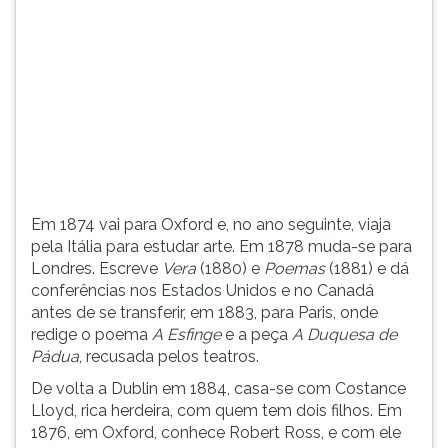
(primeira
tecla
à
direita
do
F).
Para
ir
ao
menu
Em 1874 vai para Oxford e, no ano seguinte, viaja
principal
pela Itália para estudar arte. Em 1878 muda-se para
pressione
Londres. Escreve
Vera
(1880) e
Poemas
(1881) e dá
a
conferências nos Estados Unidos e no Canadá
tecla
antes de se transferir, em 1883, para Paris, onde
J
redige o poema
A Esfinge
e a peça
A Duquesa de
e
Pádua
, recusada pelos teatros.
depois
F.
De volta a Dublin em 1884, casa-se com Costance
Pressione
Lloyd, rica herdeira, com quem tem dois filhos. Em
F
1876, em Oxford, conhece Robert Ross, e com ele
para