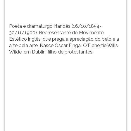
TAB
e
depois
F.
Poeta e dramaturgo irlandês (16/10/1854-
Para
30/11/1900). Representante do Movimento
pausar
Estético inglês, que prega a apreciação do belo e a
a
arte pela arte. Nasce Oscar Fingal O'Flahertie Wills
leitura
Wilde, em Dublin, filho de protestantes.
pressione
D
(primeira
tecla
à
esquerda
do
F),
para
continuar
pressione
G