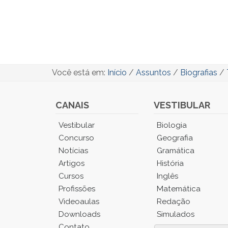
Você está em:
Início
/
Assuntos
/
Biografias
/
CANAIS
VESTIBULAR
Você
Vestibular
Biologia
está
Concurso
Geografia
no
Notícias
Gramática
Menu
Artigos
História
Principal.
Cursos
Inglês
Pressione
TAB
Profissões
Matemática
e
Videoaulas
Redação
depois
Downloads
Simulados
F
Contato