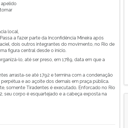
 apelido
tornar
ia local,
assa a fazer parte da Inconfidência Mineira após
iel, dois outros integrantes do movimento, no Rio de
na figura central desde o início.
rganizá-lo, até ser preso, em 1789, data em que a
ntes arrasta-se até 1792 e termina com a condenação
ão perpétua e ao açoite dos demais em praça pública.
e, somente Tiradentes é executado. Enforcado no Rio
92, seu corpo é esquartejado e a cabeça exposta na