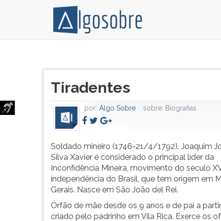
Soldado
Pressione
mineiro
TAB
Título
(1746-
e
Tiradentes
do
21/4/1792).
depois
artigo:
Joaquim
F
por:
Algo Sobre
sobre:
Biografias
José
para
da
ouvir
Silva
o
Xavier
conteúdo
Soldado mineiro (1746-21/4/1792). Joaquim J
é
principal
Silva Xavier é considerado o principal líder da
considerado
desta
Inconfidência Mineira, movimento do século XV
o
tela.
independência do Brasil, que tem origem em M
principal
Para
Gerais. Nasce em São João del Rei.
líder
pular
Órfão de mãe desde os 9 anos e de pai a partir
da
essa
criado pelo padrinho em Vila Rica. Exerce os of