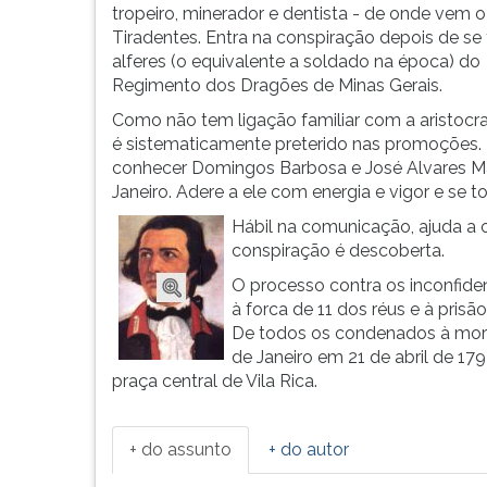
Inconfidência
leitura
tropeiro, minerador e dentista - de onde vem o
Mineira,
pressione
Tiradentes. Entra na conspiração depois de se 
movimento
TAB
alferes (o equivalente a soldado na época) do
do
e
Regimento dos Dragões de Minas Gerais.
século
depois
Como não tem ligação familiar com a aristocrac
XVII...
F.
é sistematicamente preterido nas promoções. P
Para
conhecer Domingos Barbosa e José Alvares Mac
pausar
Janeiro. Adere a ele com energia e vigor e se tor
a
leitura
Hábil na comunicação, ajuda a o
pressione
conspiração é descoberta.
D
O processo contra os inconfide
(primeira
à forca de 11 dos réus e à pris
tecla
De todos os condenados à mort
à
de Janeiro em 21 de abril de 17
esquerda
praça central de Vila Rica.
do
F),
para
+ do assunto
+ do autor
continuar
pressione