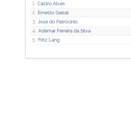
1.
Castro Alves
G
(primeira
2.
Ernesto Geisel
tecla
3.
José do Patrocínio
à
4.
direita
Ademar Ferreira da Silva
do
5.
Fritz Lang
F).
Para
ir
ao
menu
principal
pressione
a
tecla
J
e
depois
F.
Pressione