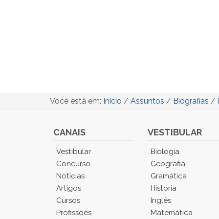
Você está em:
Início
/
Assuntos
/
Biografias
/
CANAIS
VESTIBULAR
Você
Vestibular
Biologia
está
Concurso
Geografia
no
Notícias
Gramática
Menu
Artigos
História
Principal.
Cursos
Inglês
Pressione
TAB
Profissões
Matemática