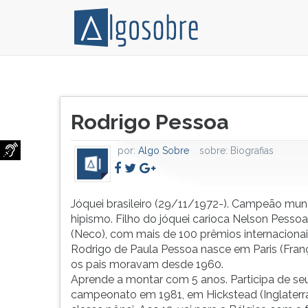
Jóquei
Pressione
brasileiro
TAB
Título
(29/11/1972-).
e
Rodrigo Pessoa
do
Campeão
depois
artigo:
mundial
F
por:
Algo Sobre
sobre:
Biografias
de
para
hipismo.
ouvir
Filho
o
do
conteúdo
Jóquei brasileiro (29/11/1972-). Campeão mun
jóquei
principal
hipismo. Filho do jóquei carioca Nelson Pessoa
carioca
desta
(Neco), com mais de 100 prêmios internacionai
Nelson
tela.
Rodrigo de Paula Pessoa nasce em Paris (Fran
Pessoa
Para
os pais moravam desde 1960.
Filho
pular
Aprende a montar com 5 anos. Participa de seu
(Neco),
essa
campeonato em 1981, em Hickstead (Inglaterra