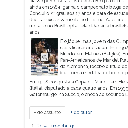
com
leitura
classe pônei. Aos 12, vai para a Bélgica com a f
mais
pressione
ainda em 1984, ganha o campeonato belga de 
de
TAB
Conclui o 2º grau aos 17 anos e pára de estudar
100
e
dedicar exclusivamente ao hipismo. Apesar de
...
depois
morado no Brasil, opta pela cidadania brasileir
F.
anos.
Para
É o jóquei mais jovem das Olimp
pausar
classificação individual. Em 19
a
Mundo, em Malines (Bélgica). E
leitura
Pan-Americanos de Mar del Plat
pressione
da Alemanha, recebe o título de 
D
fica com a medalha de bronze p
(primeira
Em 1998 conquista a Copa do Mundo em Hels
tecla
(Itália), disputado a cada quatro anos. Em 1
à
Gotemburgo, na Suécia, e chega ao segundo lug
esquerda
do
F),
+ do assunto
+ do autor
para
continuar
1.
Rosa Luxemburgo
pressione