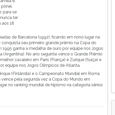
amília e,
pônei.
, para se
 nunca ter
a aos 18
íadas de Barcelona (1992), ficando em nono lugar na
92 conquista seu primeiro grande prêmio na Copa do
m 1995 ganha a medalha de ouro por equipe nos Jogos
a (Argentina). No ano seguinte vence o Grande Prêmio
melhor cavaleiro em Paris (França) e Zurique (Suíça) e
or equipe nos Jogos Olímpicos de Atlanta.
inque (Finlândia) e o Campeonato Mundial em Roma
999 vence pela segunda vez a Copa do Mundo em
ar no ranking mundial de hipismo na categoria sênior.