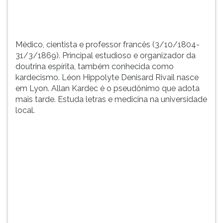
TAB
e
depois
F.
Médico, cientista e professor francês (3/10/1804-
Para
31/3/1869). Principal estudioso e organizador da
pausar
doutrina espírita, também conhecida como
a
kardecismo. Léon Hippolyte Denisard Rivail nasce
leitura
em Lyon. Allan Kardec é o pseudônimo que adota
pressione
mais tarde. Estuda letras e medicina na universidade
D
local.
(primeira
tecla
à
esquerda
do
F),
para
continuar
pressione
G