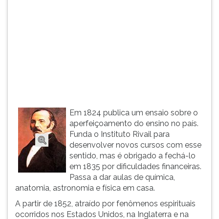
(primeira
tecla
à
direita
do
F).
Para
ir
ao
menu
principal
Em 1824 publica um ensaio sobre o
pressione
aperfeiçoamento do ensino no país.
a
Funda o Instituto Rivail para
tecla
desenvolver novos cursos com esse
J
sentido, mas é obrigado a fechá-lo
e
em 1835 por dificuldades financeiras.
depois
Passa a dar aulas de química,
F.
anatomia, astronomia e física em casa.
Pressione
A partir de 1852, atraído por fenômenos espirituais
F
ocorridos nos Estados Unidos, na Inglaterra e na
para