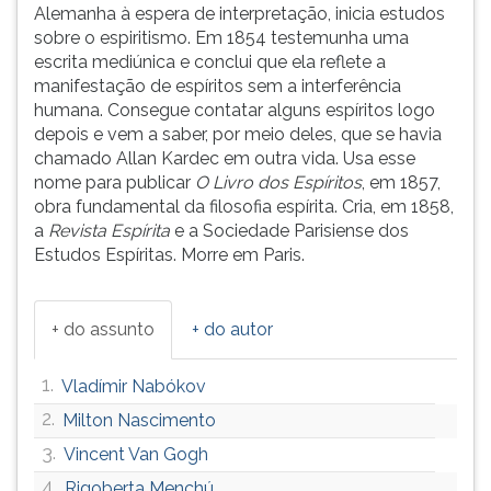
Alemanha à espera de interpretação, inicia estudos
ouvir
sobre o espiritismo. Em 1854 testemunha uma
essa
escrita mediúnica e conclui que ela reflete a
instrução
manifestação de espíritos sem a interferência
novamente.
humana. Consegue contatar alguns espíritos logo
depois e vem a saber, por meio deles, que se havia
chamado Allan Kardec em outra vida. Usa esse
nome para publicar
O Livro dos Espíritos
, em 1857,
obra fundamental da filosofia espírita. Cria, em 1858,
a
Revista Espírita
e a Sociedade Parisiense dos
Estudos Espíritas. Morre em Paris.
+ do assunto
+ do autor
1.
Vladímir Nabókov
2.
Milton Nascimento
3.
Vincent Van Gogh
4.
Rigoberta Menchú