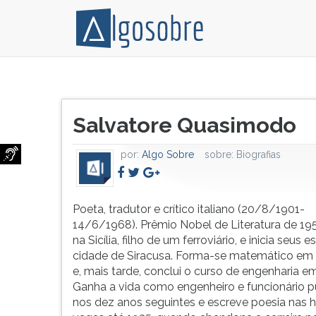
Poeta,
Pressione
tradutor
TAB
Título
e
e
Salvatore Quasimodo
do
crítico
depois
artigo:
italiano
F
por:
Algo Sobre
sobre:
Biografias
(20/8/1901-
para
14/6/1968).
ouvir
Prêmio
o
Nobel
conteúdo
Poeta, tradutor e crítico italiano (20/8/1901-
de
principal
14/6/1968). Prêmio Nobel de Literatura de 19
Literatura
desta
na Sicília, filho de um ferroviário, e inicia seus 
de
tela.
cidade de Siracusa. Forma-se matemático em
1959.
Para
e, mais tarde, conclui o curso de engenharia 
Nasce
pular
Ganha a vida como engenheiro e funcionário p
na
essa
nos dez anos seguintes e escreve poesia nas 