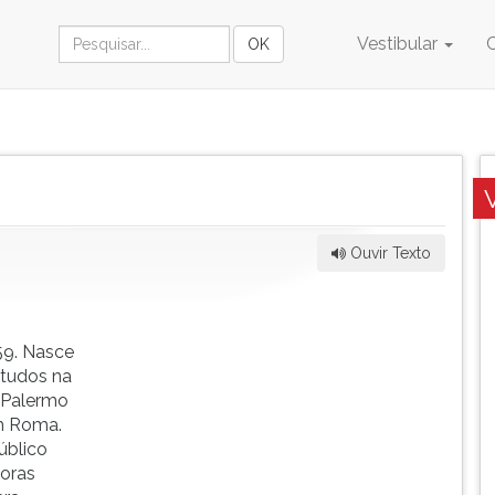
Vestibular
Ouvir Texto
59. Nasce
estudos na
 Palermo
em Roma.
úblico
horas