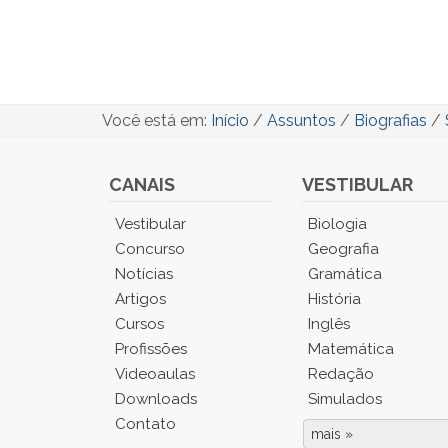
Você está em:
Início
/
Assuntos
/
Biografias
/
CANAIS
VESTIBULAR
Você
Vestibular
Biologia
está
Concurso
Geografia
no
Notícias
Gramática
Menu
Artigos
História
Principal.
Cursos
Inglês
Pressione
TAB
Profissões
Matemática
e
Videoaulas
Redação
depois
Downloads
Simulados
F
Contato
para
mais »
Fim