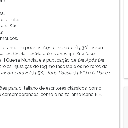
ara
nal
 os poetas
ale. São
as
rméticos.
oletânea de poesias
Águas e Terras
(1930), assume
 tendência literária até os anos 40. Sua fase
a II Guerra Mundial e a publicação de
Dia Após Dia
bre as injustiças do regime fascista e os horrores do
a Incomparável
(1958),
Toda Poesia
(1960) e
O Dar e o
 para o italiano de escritores clássicos, como
o, e contemporâneos, como o norte-americano E.E.