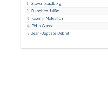
1.
Steven Spielberg
G
(primeira
2.
Francisco Julião
tecla
3.
Kazimir Malevitch
à
direita
4.
Philip Glass
do
5.
Jean-Baptiste Debret
F).
Para
ir
ao
menu
principal
pressione
a
tecla
J
e
depois
F.
Pressione