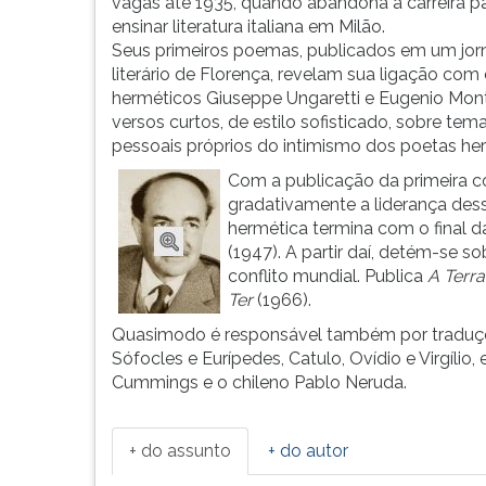
Sicília,
leitura
vagas até 1935, quando abandona a carreira p
filho
pressione
ensinar literatura italiana em Milão.
de
TAB
Seus primeiros poemas, publicados em um jor
um
e
literário de Florença, revelam sua ligação com
ferrov...
depois
herméticos Giuseppe Ungaretti e Eugenio Mont
F.
versos curtos, de estilo sofisticado, sobre tem
Para
pessoais próprios do intimismo dos poetas he
pausar
Com a publicação da primeira c
a
gradativamente a liderança dessa
leitura
hermética termina com o final d
pressione
(1947). A partir daí, detém-se so
D
conflito mundial. Publica
A Terr
(primeira
Ter
(1966).
tecla
Quasimodo é responsável também por traduções
à
Sófocles e Eurípedes, Catulo, Ovídio e Virgíli
esquerda
Cummings e o chileno Pablo Neruda.
do
F),
para
+ do assunto
+ do autor
continuar
pressione