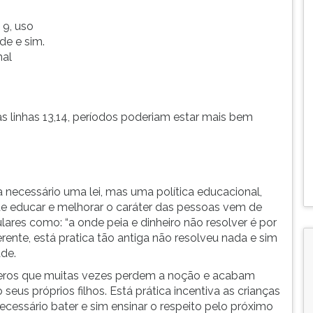
 9, uso
 de e sim.
mal
Nas linhas 13,14, períodos poderiam estar mais bem
necessário uma lei, mas uma política educacional,
a de educar e melhorar o caráter das pessoas vem de
lares como: “a onde peia e dinheiro não resolver é por
rente, está pratica tão antiga não resolveu nada e sim
de.
veros que muitas vezes perdem a noção e acabam
eus próprios filhos. Está prática incentiva as crianças
ecessário bater e sim ensinar o respeito pelo próximo