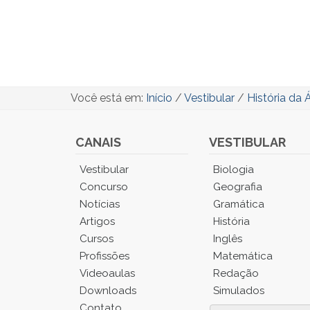
Você está em:
Início
/
Vestibular
/
História da Á
CANAIS
VESTIBULAR
Você
Vestibular
Biologia
está
Concurso
Geografia
no
Notícias
Gramática
Menu
Artigos
História
Principal.
Cursos
Inglês
Pressione
TAB
Profissões
Matemática
e
Videoaulas
Redação
depois
Downloads
Simulados
F
Contato