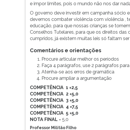
e impor limites, pois o mundo não nos dar nada
G
(primeira
O governo deve investir em campanha sócio ed
tecla
devemos combater violência com violência , t
à
educação, para que nossas crianças se tornem 
direita
Conselhos Tutelares, para que os direitos das
do
cumpridos, já existem muitas leis só faltam se
F).
Para
Comentários e orientações
ir
Procure articular melhor os períodos
ao
Faça 4 parágrafos, use 2 parágrafos par
menu
Atenha-se aos erros de gramática
principal
Procure ampliar a argumentação
pressione
a
COMPETÊNCIA 1 =2,5
tecla
COMPETÊNCIA 2 =5,0
J
COMPETÊNCIA 3 =5,0
e
COMPETÊNCIA 4 =7,5
depois
COMPETÊNCIA 5 =5,0
F.
NOTA FINAL
= 5,0
Pressione
Professor Militão Filho