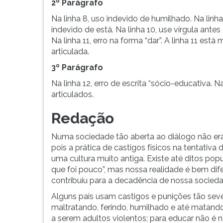
pois
leitura
2º Parágrafo
a
pressione
Na linha 8, uso indevido de humilhado. Na linha
prátic...
TAB
indevido de está. Na linha 10, use vírgula antes
e
Na linha 11, erro na forma “dar”. A linha 11 está 
depois
articulada.
F.
Para
3º Parágrafo
pausar
Na linha 12, erro de escrita “sócio-educativa. 
a
articulados.
leitura
pressione
Redação
D
(primeira
Numa sociedade tão aberta ao diálogo não era 
tecla
pois a prática de castigos físicos na tentativ
à
uma cultura muito antiga. Existe até ditos popu
esquerda
que foi pouco”, mas nossa realidade é bem dife
do
contribuiu para a decadência de nossa socieda
F),
Alguns pais usam castigos e punições tão se
para
maltratando, ferindo, humilhado e até matando s
continuar
a serem adultos violentos; para educar não é n
pressione