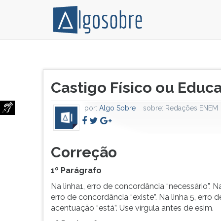
Numa
Pressione
sociedade
TAB
Título
tão
e
Castigo Físico ou Educ
do
aberta
depois
artigo:
ao
F
por:
Algo Sobre
sobre:
Redações ENEM
diálogo
para
não
ouvir
era
o
necessário
conteúdo
Correção
uma
principal
lei,
desta
1º Parágrafo
mas
tela.
Na linha1, erro de concordância “necessário”. Na
uma
Para
erro de concordância “existe”. Na linha 5, erro d
política
pular
acentuação “está”. Use vírgula antes de esim.
educacional,
essa