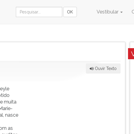
Vestibular
Ouvir Texto
eyle
tido
ce muita
 Marie-
l, nasce
com as