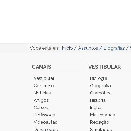
Você está em:
Início
/
Assuntos
/
Biografias
/
CANAIS
VESTIBULAR
Você
Vestibular
Biologia
está
Concurso
Geografia
no
Notícias
Gramática
Menu
Artigos
História
Principal.
Cursos
Inglês
Pressione
TAB
Profissões
Matemática
e
Videoaulas
Redação
depois
Downloads
Simulados