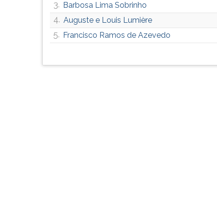
3.
Barbosa Lima Sobrinho
G
(primeira
4.
Auguste e Louis Lumière
tecla
5.
Francisco Ramos de Azevedo
à
direita
do
F).
Para
ir
ao
menu
principal
pressione
a
tecla
J
e
depois
F.
Pressione