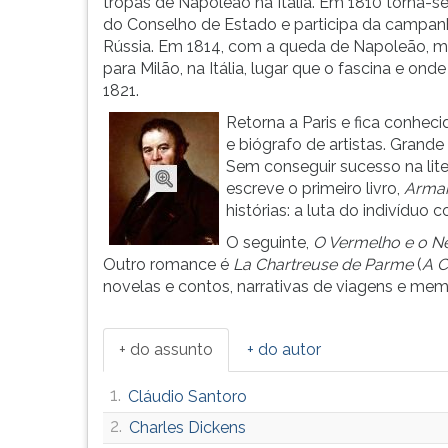
em
leitura
tropas de Napoleão na Itália. Em 1810 torna-se
vida,
pressione
do Conselho de Estado e participa da campan
sua
TAB
Rússia. Em 1814, com a queda de Napoleão, 
o...
e
para Milão, na Itália, lugar que o fascina e onde
depois
1821.
F.
Retorna a Paris e fica conheci
Para
e biógrafo de artistas. Grand
pausar
Sem conseguir sucesso na lite
a
escreve o primeiro livro,
Arma
leitura
histórias: a luta do indivíduo 
pressione
O seguinte,
O Vermelho e o N
D
Outro romance é
La Chartreuse
de Parme
(
A C
(primeira
novelas e contos, narrativas de viagens e mem
tecla
à
esquerda
+ do assunto
+ do autor
do
F),
1.
Cláudio Santoro
para
continuar
2.
Charles Dickens
pressione