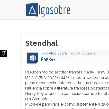
Pseudônimo
Pressione
do
TAB
Título
escritor
e
Stendhal
do
francês
depois
artigo:
Marie-
F
por:
Algo Sobre
sobre:
Biografias
Henry
para
Beyle
ouvir
(23/1/1783-
o
23/3/1842).
conteúdo
Pseudônimo do escritor francês Marie-Henry B
Embora
principal
(23/1/1783-23/3/1842). Embora não tenha ob
não
desta
pleno reconhecimento em vida, sua obra exer
tenha
tela.
influência sobre a literatura francesa posterior.
obtido
Para
Henry Beyle, que fica conhecido como Stendha
pleno
pular
em Grenoble.
reconhecimento
essa
Muda-se para Paris e, como subtenente, luta 