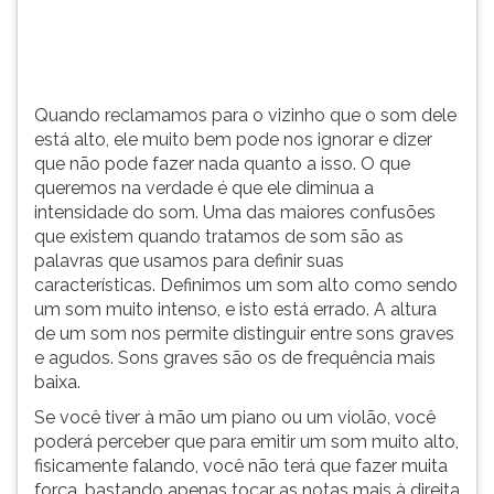
(primeira
tecla
à
direita
do
Quando reclamamos para o vizinho que o som dele
F).
está alto, ele muito bem pode nos ignorar e dizer
Para
que não pode fazer nada quanto a isso. O que
ir
queremos na verdade é que ele diminua a
ao
intensidade do som. Uma das maiores confusões
menu
que existem quando tratamos de som são as
principal
palavras que usamos para definir suas
pressione
características. Definimos um som alto como sendo
a
um som muito intenso, e isto está errado. A altura
tecla
de um som nos permite distinguir entre sons graves
J
e agudos. Sons graves são os de frequência mais
e
baixa.
depois
Se você tiver à mão um piano ou um violão, você
F.
poderá perceber que para emitir um som muito alto,
Pressione
fisicamente falando, você não terá que fazer muita
F
força, bastando apenas tocar as notas mais à direita
para