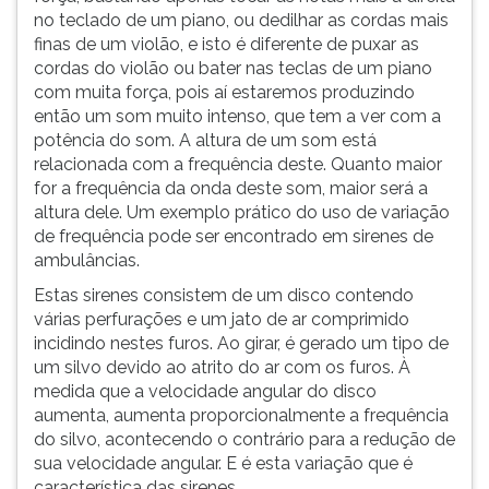
no teclado de um piano, ou dedilhar as cordas mais
ouvir
finas de um violão, e isto é diferente de puxar as
essa
cordas do violão ou bater nas teclas de um piano
instrução
com muita força, pois aí estaremos produzindo
novamente.
então um som muito intenso, que tem a ver com a
potência do som. A altura de um som está
relacionada com a frequência deste. Quanto maior
for a frequência da onda deste som, maior será a
altura dele. Um exemplo prático do uso de variação
de frequência pode ser encontrado em sirenes de
ambulâncias.
Estas sirenes consistem de um disco contendo
várias perfurações e um jato de ar comprimido
incidindo nestes furos. Ao girar, é gerado um tipo de
um silvo devido ao atrito do ar com os furos. À
medida que a velocidade angular do disco
aumenta, aumenta proporcionalmente a frequência
do silvo, acontecendo o contrário para a redução de
sua velocidade angular. E é esta variação que é
característica das sirenes.