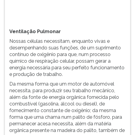
(primeira
tecla
à
direita
do
Ventilação Pulmonar
F).
Nossas células necessitam, enquanto vivas e
Para
desempenhando suas funções, de um suprimento
ir
contínuo de oxigênio para que, num processo
ao
químico de respiração celular, possam gerar a
menu
energia necessária para seu perfeito funcionamento
principal
e produção de trabalho.
pressione
a
Da mesma forma que um motor de automóvel
tecla
necessita, para produzir seu trabalho mecânico,
J
além da fonte de energia orgânica fornecida pelo
e
combustível (gasolina, álcool ou diesel), de
depois
fornecimento constante de oxigênio; da mesma
F.
forma que uma chama num palito de fósforo, para
Pressione
permanecer acesa necessita, além da matéria
F
orgânica presente na madeira do palito, também de
para