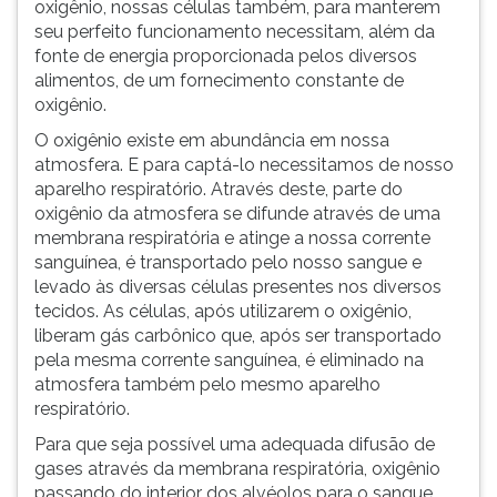
oxigênio, nossas células também, para manterem
ouvir
seu perfeito funcionamento necessitam, além da
essa
fonte de energia proporcionada pelos diversos
instrução
alimentos, de um fornecimento constante de
novamente.
oxigênio.
O oxigênio existe em abundância em nossa
atmosfera. E para captá-lo necessitamos de nosso
aparelho respiratório. Através deste, parte do
oxigênio da atmosfera se difunde através de uma
membrana respiratória e atinge a nossa corrente
sanguínea, é transportado pelo nosso sangue e
levado às diversas células presentes nos diversos
tecidos. As células, após utilizarem o oxigênio,
liberam gás carbônico que, após ser transportado
pela mesma corrente sanguínea, é eliminado na
atmosfera também pelo mesmo aparelho
respiratório.
Para que seja possível uma adequada difusão de
gases através da membrana respiratória, oxigênio
passando do interior dos alvéolos para o sangue