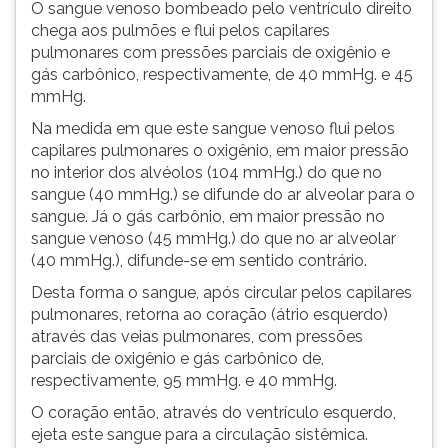
O sangue venoso bombeado pelo ventrículo direito
chega aos pulmões e flui pelos capilares
pulmonares com pressões parciais de oxigênio e
gás carbônico, respectivamente, de 40 mmHg. e 45
mmHg.
Na medida em que este sangue venoso flui pelos
capilares pulmonares o oxigênio, em maior pressão
no interior dos alvéolos (104 mmHg.) do que no
sangue (40 mmHg.) se difunde do ar alveolar para o
sangue. Já o gás carbônio, em maior pressão no
sangue venoso (45 mmHg.) do que no ar alveolar
(40 mmHg.), difunde-se em sentido contrário.
Desta forma o sangue, após circular pelos capilares
pulmonares, retorna ao coração (átrio esquerdo)
através das veias pulmonares, com pressões
parciais de oxigênio e gás carbônico de,
respectivamente, 95 mmHg. e 40 mmHg.
O coração então, através do ventrículo esquerdo,
ejeta este sangue para a circulação sistêmica.