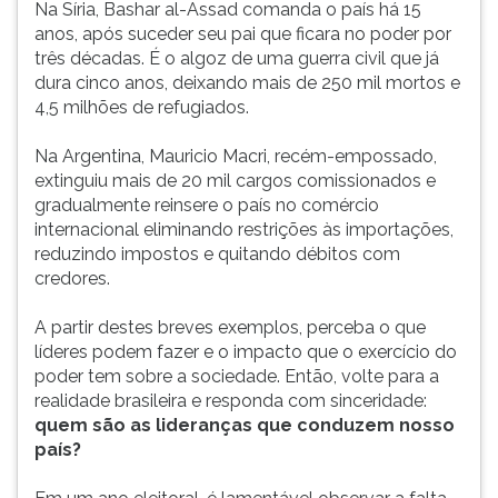
Na Síria, Bashar al-Assad comanda o país há 15
ouvir
anos, após suceder seu pai que ficara no poder por
essa
três décadas. É o algoz de uma guerra civil que já
instrução
dura cinco anos, deixando mais de 250 mil mortos e
novamente.
4,5 milhões de refugiados.
Na Argentina, Mauricio Macri, recém-empossado,
extinguiu mais de 20 mil cargos comissionados e
gradualmente reinsere o país no comércio
internacional eliminando restrições às importações,
reduzindo impostos e quitando débitos com
credores.
A partir destes breves exemplos, perceba o que
líderes podem fazer e o impacto que o exercício do
poder tem sobre a sociedade. Então, volte para a
realidade brasileira e responda com sinceridade:
quem são as lidera
nças qu
e conduzem nosso
país?