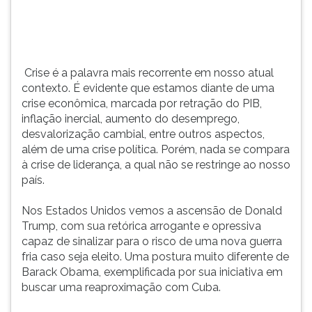
(primeira
tecla
à
direita
do
Crise é a palavra mais recorrente em nosso atual
F).
contexto. É evidente que estamos diante de uma
Para
crise econômica, marcada por retração do PIB,
ir
inflação inercial, aumento do desemprego,
ao
desvalorização cambial, entre outros aspectos,
menu
além de uma crise política. Porém, nada se compara
principal
à crise de liderança, a qual não se restringe ao nosso
pressione
país.
a
tecla
Nos Estados Unidos vemos a ascensão de Donald
J
Trump, com sua retórica arrogante e opressiva
e
capaz de sinalizar para o risco de uma nova guerra
depois
fria caso seja eleito. Uma postura muito diferente de
F.
Barack Obama, exemplificada por sua iniciativa em
Pressione
buscar uma reaproximação com Cuba.
F
para