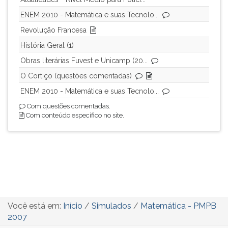
(primeira
tecla
ENEM 2010 - Matemática e suas Tecnolo...
à
Revolução Francesa
direita
História Geral (1)
do
F).
Obras literárias Fuvest e Unicamp (20...
Para
O Cortiço (questões comentadas)
ir
ENEM 2010 - Matemática e suas Tecnolo...
ao
menu
Com questões comentadas.
principal
Com conteúdo específico no site.
pressione
a
tecla
J
e
depois
F.
Pressione
Você está em:
Início
/
Simulados
/
Matemática - PMPB
F
2007
para