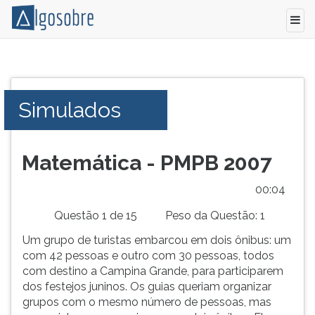
Conteúdo
Pressione
grátis
TAB
para
e
Simulados
vestibular,
depois
enem
F
e
para
concursos.
ouvir
Matemática - PMPB 2007
Videoaulas,
o
resumos
conteúdo
00:04
e
principal
Questão 1 de 15
Peso da Questão: 1
download
desta
de
tela.
Um grupo de turistas embarcou em dois ônibus: um
livros,
Para
com 42 pessoas e outro com 30 pessoas, todos
biografias,
pular
com destino a Campina Grande, para participarem
guia
essa
dos festejos juninos. Os guias queriam organizar
de
leitura
grupos com o mesmo número de pessoas, mas
profissões,
pressione