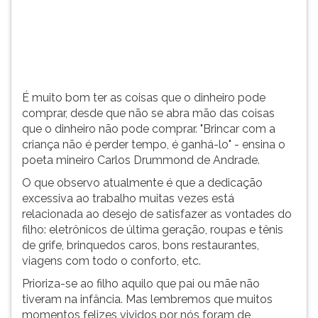
(primeira
tecla
à
direita
do
F).
É muito bom ter as coisas que o dinheiro pode
Para
comprar, desde que não se abra mão das coisas
ir
que o dinheiro não pode comprar. "Brincar com a
ao
criança não é perder tempo, é ganhá-lo" - ensina o
menu
poeta mineiro Carlos Drummond de Andrade.
principal
pressione
O que observo atualmente é que a dedicação
a
excessiva ao trabalho muitas vezes está
tecla
relacionada ao desejo de satisfazer as vontades do
J
filho: eletrônicos de última geração, roupas e tênis
e
de grife, brinquedos caros, bons restaurantes,
depois
viagens com todo o conforto, etc.
F.
Prioriza-se ao filho aquilo que pai ou mãe não
Pressione
tiveram na infância. Mas lembremos que muitos
F
momentos felizes vividos por nós foram de
para