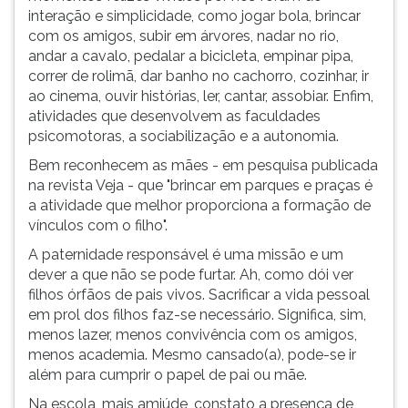
interação e simplicidade, como jogar bola, brincar
ouvir
com os amigos, subir em árvores, nadar no rio,
essa
andar a cavalo, pedalar a bicicleta, empinar pipa,
instrução
correr de rolimã, dar banho no cachorro, cozinhar, ir
novamente.
ao cinema, ouvir histórias, ler, cantar, assobiar. Enfim,
atividades que desenvolvem as faculdades
psicomotoras, a sociabilização e a autonomia.
Bem reconhecem as mães - em pesquisa publicada
na revista Veja - que "brincar em parques e praças é
a atividade que melhor proporciona a formação de
vínculos com o filho".
A paternidade responsável é uma missão e um
dever a que não se pode furtar. Ah, como dói ver
filhos órfãos de pais vivos. Sacrificar a vida pessoal
em prol dos filhos faz-se necessário. Significa, sim,
menos lazer, menos convivência com os amigos,
menos academia. Mesmo cansado(a), pode-se ir
além para cumprir o papel de pai ou mãe.
Na escola, mais amiúde, constato a presença de