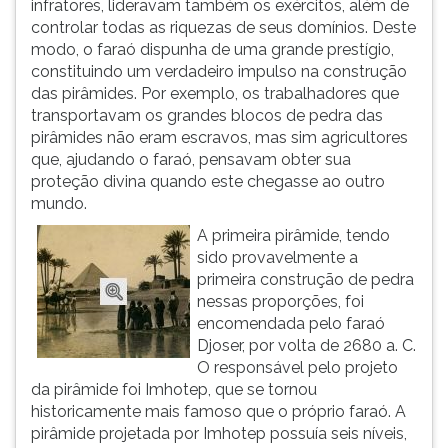
infratores, lideravam também os exércitos, além de
ouvir
controlar todas as riquezas de seus domínios. Deste
essa
modo, o faraó dispunha de uma grande prestígio,
instrução
constituindo um verdadeiro impulso na construção
novamente.
das pirâmides. Por exemplo, os trabalhadores que
transportavam os grandes blocos de pedra das
pirâmides não eram escravos, mas sim agricultores
que, ajudando o faraó, pensavam obter sua
proteção divina quando este chegasse ao outro
mundo.
A primeira pirâmide, tendo
sido provavelmente a
primeira construção de pedra
nessas proporções, foi
encomendada pelo faraó
Djoser, por volta de 2680 a. C.
O responsável pelo projeto
da pirâmide foi Imhotep, que se tornou
historicamente mais famoso que o próprio faraó. A
pirâmide projetada por Imhotep possuía seis níveis,