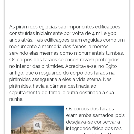
Tais
TAB
edificações
e
eram
depois
erguidas...
F.
As pirâmides egípcias são imponentes edificações
Para
construídas inicialmente por volta de 4 mil e 500
pausar
anos atrás. Tais edificações eram erguidas como um
a
monumento à memória dos faraós já mortos,
leitura
servindo elas mesmas como monumentais tumbas.
pressione
Os corpos dos faraós se encontravam protegidos
D
no interior das pirâmides. Acreditava-se, no Egito
(primeira
antigo, que o resguardo do corpo dos faraós na
tecla
pirâmides asseguraria a eles a vida eterna. Nas
à
pirâmides, havia a câmara destinada ao
esquerda
sepultamento do faraó, e outra destinada à sua
do
rainha.
F),
Os corpos dos faraós
para
eram embalsamados, pois
continuar
desejava-se conservar a
pressione
integridade física dos reis
G