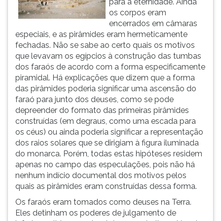
para a eternidade. Ainda
(primeira
os corpos eram
tecla
encerrados em câmaras
à
especiais, e as pirâmides eram hermeticamente
direita
fechadas. Não se sabe ao certo quais os motivos
do
que levavam os egípcios à construção das tumbas
F).
dos faraós de acordo com a forma especificamente
Para
piramidal. Há explicações que dizem que a forma
ir
das pirâmides poderia significar uma ascensão do
ao
faraó para junto dos deuses, como se pode
menu
depreender do formato das primeiras pirâmides
principal
construídas (em degraus, como uma escada para
pressione
os céus) ou ainda poderia significar a representação
a
dos raios solares que se dirigiam à figura iluminada
tecla
do monarca. Porém, todas estas hipóteses residem
J
apenas no campo das especulações, pois não há
e
nenhum indício documental dos motivos pelos
depois
quais as pirâmides eram construídas dessa forma.
F.
Pressione
Os faraós eram tomados como deuses na Terra.
F
Eles detinham os poderes de julgamento de
para