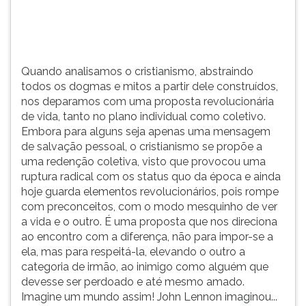
(primeira
tecla
à
direita
do
Quando analisamos o cristianismo, abstraindo
F).
todos os dogmas e mitos a partir dele construídos,
Para
nos deparamos com uma proposta revolucionária
ir
de vida, tanto no plano individual como coletivo.
ao
Embora para alguns seja apenas uma mensagem
menu
de salvação pessoal, o cristianismo se propõe a
principal
uma redenção coletiva, visto que provocou uma
pressione
ruptura radical com os status quo da época e ainda
a
hoje guarda elementos revolucionários, pois rompe
tecla
com preconceitos, com o modo mesquinho de ver
J
a vida e o outro. É uma proposta que nos direciona
e
ao encontro com a diferença, não para impor-se a
depois
ela, mas para respeitá-la, elevando o outro a
F.
categoria de irmão, ao inimigo como alguém que
Pressione
devesse ser perdoado e até mesmo amado.
F
Imagine um mundo assim! John Lennon imaginou...
para