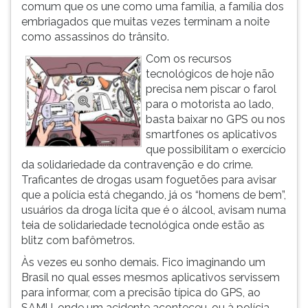
comum que os une como uma família, a família dos
embriagados que muitas vezes terminam a noite
como assassinos do trânsito.
Com os recursos
tecnológicos de hoje não
precisa nem piscar o farol
para o motorista ao lado,
basta baixar no GPS ou nos
smartfones os aplicativos
que possibilitam o exercício
da solidariedade da contravenção e do crime.
Traficantes de drogas usam foguetões para avisar
que a polícia está chegando, já os “homens de bem”,
usuários da droga lícita que é o álcool, avisam numa
teia de solidariedade tecnológica onde estão as
blitz com bafômetros.
Às vezes eu sonho demais. Fico imaginando um
Brasil no qual esses mesmos aplicativos servissem
para informar, com a precisão típica do GPS, ao
SAMU, onde um acidente aconteceu, ou à polícia