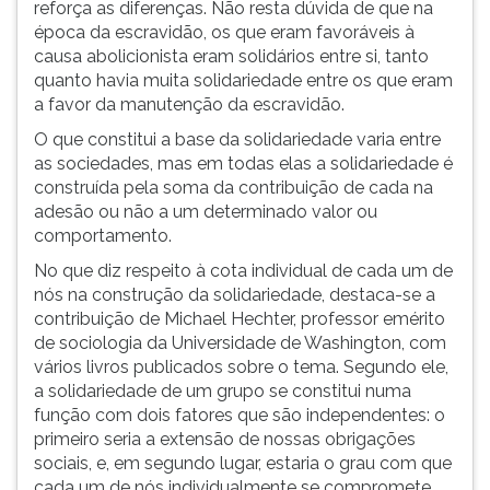
reforça as diferenças. Não resta dúvida de que na
ouvir
época da escravidão, os que eram favoráveis à
essa
causa abolicionista eram solidários entre si, tanto
instrução
quanto havia muita solidariedade entre os que eram
novamente.
a favor da manutenção da escravidão.
O que constitui a base da solidariedade varia entre
as sociedades, mas em todas elas a solidariedade é
construída pela soma da contribuição de cada na
adesão ou não a um determinado valor ou
comportamento.
No que diz respeito à cota individual de cada um de
nós na construção da solidariedade, destaca-se a
contribuição de Michael Hechter, professor emérito
de sociologia da Universidade de Washington, com
vários livros publicados sobre o tema. Segundo ele,
a solidariedade de um grupo se constitui numa
função com dois fatores que são independentes: o
primeiro seria a extensão de nossas obrigações
sociais, e, em segundo lugar, estaria o grau com que
cada um de nós individualmente se compromete