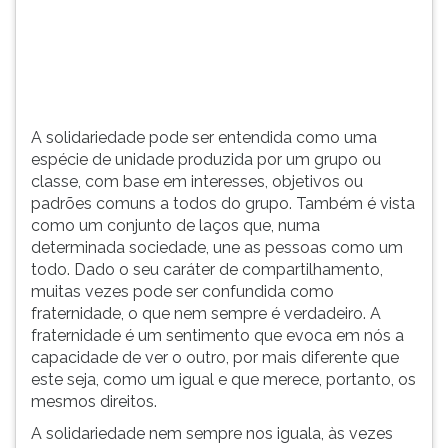
(primeira
tecla
à
direita
do
F).
A solidariedade pode ser entendida como uma
Para
espécie de unidade produzida por um grupo ou
ir
classe, com base em interesses, objetivos ou
ao
padrões comuns a todos do grupo. Também é vista
menu
como um conjunto de laços que, numa
principal
determinada sociedade, une as pessoas como um
pressione
todo. Dado o seu caráter de compartilhamento,
a
muitas vezes pode ser confundida como
tecla
fraternidade, o que nem sempre é verdadeiro. A
J
fraternidade é um sentimento que evoca em nós a
e
capacidade de ver o outro, por mais diferente que
depois
este seja, como um igual e que merece, portanto, os
F.
mesmos direitos.
Pressione
F
A solidariedade nem sempre nos iguala, às vezes
para