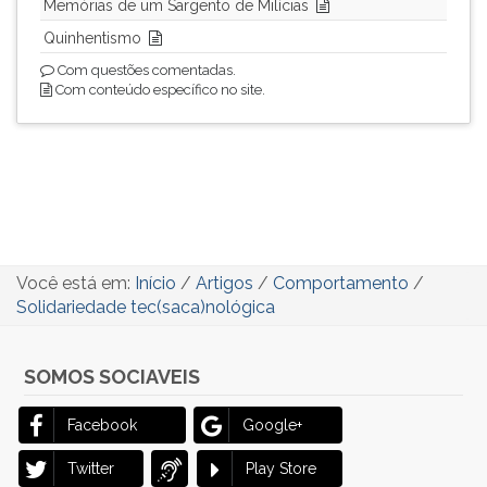
Memórias de um Sargento de Milícias
Quinhentismo
Com questões comentadas.
Com conteúdo específico no site.
Você está em:
Início
/
Artigos
/
Comportamento
/
Solidariedade tec(saca)nológica
SOMOS SOCIAVEIS
Facebook
Google+
Twitter
Play Store