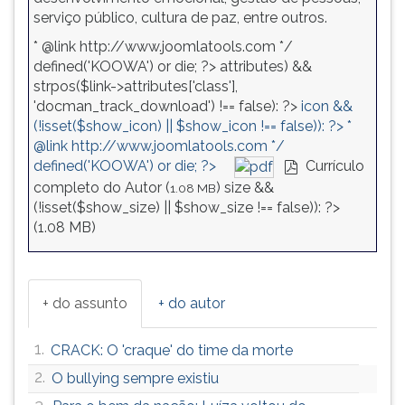
serviço público, cultura de paz, entre outros.
* @link http://www.joomlatools.com */
defined('KOOWA') or die; ?>
attributes) &&
strpos($link->attributes['class'],
'docman_track_download') !== false): ?>
icon &&
(!isset($show_icon) || $show_icon !== false)): ?>
*
@link http://www.joomlatools.com */
defined('KOOWA') or die; ?>
Currículo
pdf
completo do Autor (
)
size &&
1.08 MB
(!isset($show_size) || $show_size !== false)): ?>
(
1.08 MB
)
+ do assunto
+ do autor
1.
CRACK: O 'craque' do time da morte
2.
O bullying sempre existiu
3.