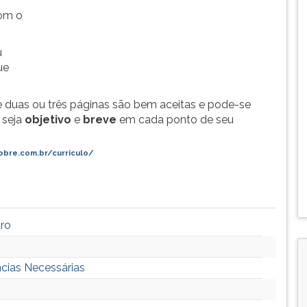
com o
u
ue
te duas ou três páginas são bem aceitas e pode-se
 seja
objetivo
e
breve
em cada ponto de seu
obre.com.br/curriculo/
uro
ncias Necessárias