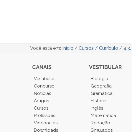
Você está em:
Início
/
Cursos
/
Currículo
/
4.3
CANAIS
VESTIBULAR
Você
Vestibular
Biologia
está
Concurso
Geografia
no
Notícias
Gramática
Menu
Artigos
História
Principal.
Cursos
Inglês
Pressione
TAB
Profissões
Matemática
e
Videoaulas
Redação
depois
Downloads
Simulados