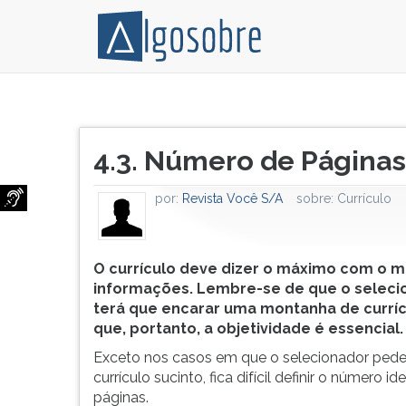
O
Pressione
currículo
TAB
Título
deve
e
4.3. Número de Páginas
do
dizer
depois
artigo:
o
F
por:
Revista Você S/A
sobre:
Currículo
máximo
para
com
ouvir
o
o
mínimo
conteúdo
O currículo deve dizer o máximo com o m
de
principal
informações. Lembre-se
de que o seleci
informações.
desta
terá que encarar uma montanha de curríc
Lembre-
tela.
que, portanto, a objetividade é essencial.
se de
Para
Exceto nos casos em que o selecionador ped
que
pular
currículo sucinto, fica difícil definir o número id
o
essa
páginas.