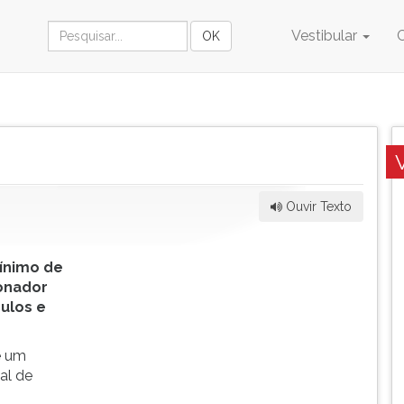
Vestibular
Ouvir Texto
ínimo de
onador
ulos e
e um
eal de