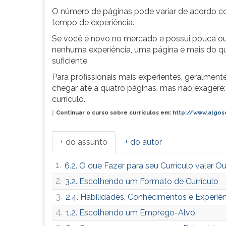
selecionador
leitura
O número de páginas pode variar de acordo 
terá
pressione
tempo de experiência.
que
TAB
encarar
e
Se você é novo no mercado e possui pouca o
uma
depois
nenhuma experiência, uma página é mais do q
montanha
F.
suficiente.
de
Para
Para profissionais mais experientes, geralmen
currículos
pausar
chegar até a quatro páginas, mas não exagere:
e...
a
currículo.
leitura
pressione
Continuar o curso sobre currículos em:
http://www.algos
D
(primeira
+ do assunto
+ do autor
tecla
à
1.
6.2. O que Fazer para seu Currículo valer O
esquerda
do
2.
3.2. Escolhendo um Formato de Currículo
F),
3.
2.4. Habilidades, Conhecimentos e Experiê
para
4.
continuar
1.2. Escolhendo um Emprego-Alvo
pressione