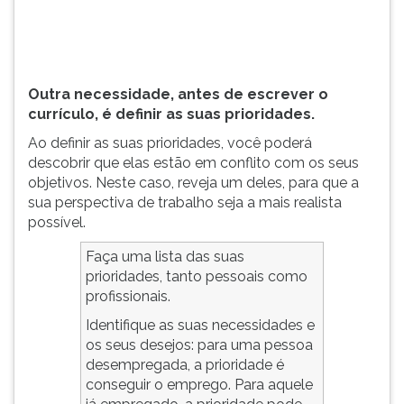
(primeira
tecla
à
direita
do
Outra necessidade, antes de escrever o
F).
currículo, é definir as suas
prioridades.
Para
Ao definir as suas prioridades, você poderá
ir
descobrir que elas estão em conflito com os seus
ao
objetivos. Neste caso, reveja um deles, para que a
menu
sua perspectiva de trabalho seja a mais realista
principal
possível.
pressione
a
Faça uma lista das suas
tecla
prioridades, tanto pessoais como
J
profissionais.
e
depois
Identifique as suas necessidades e
F.
os seus desejos: para uma pessoa
Pressione
desempregada, a prioridade é
F
conseguir o emprego. Para aquele
para