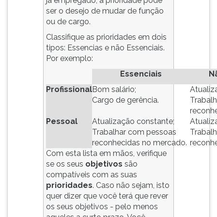
já empregado, a prioridade pode
ouvir
ser o desejo de mudar de função
essa
ou de cargo.
instrução
Classifique as prioridades em dois
novamente.
tipos: Essencias e não Essenciais.
Por exemplo:
Essenciais
N
Profissional
Bom salário;
Atualiz
Cargo de gerência.
Trabal
reconh
Pessoal
Atualização constante;
Atualiz
Trabalhar com pessoas
Trabal
reconhecidas no mercado.
reconh
Com esta lista em mãos, verifique
se os seus
objetivos
são
compatíveis com as suas
prioridades
. Caso não sejam, isto
quer dizer que você terá que rever
os seus objetivos - pelo menos