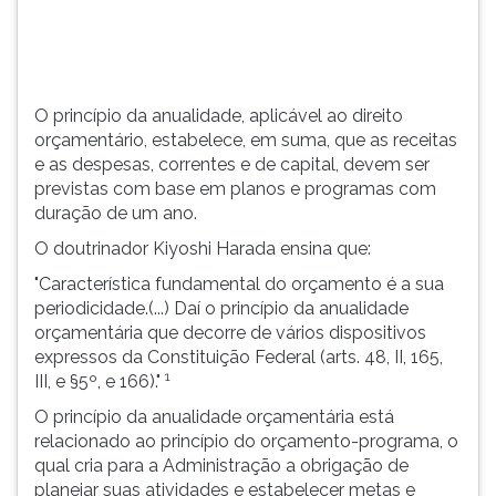
(primeira
tecla
à
direita
do
O princípio da anualidade, aplicável ao direito
F).
orçamentário, estabelece, em suma, que as receitas
Para
e as despesas, correntes e de capital, devem ser
ir
previstas com base em planos e programas com
ao
duração de um ano.
menu
O doutrinador Kiyoshi Harada ensina que:
principal
pressione
"Característica fundamental do orçamento é a sua
a
periodicidade.(...) Daí o princípio da anualidade
tecla
orçamentária que decorre de vários dispositivos
J
expressos da Constituição Federal (arts. 48, II, 165,
e
1
III, e §5º, e 166)."
depois
O princípio da anualidade orçamentária está
F.
relacionado ao princípio do orçamento-programa, o
Pressione
qual cria para a Administração a obrigação de
F
planejar suas atividades e estabelecer metas e
para