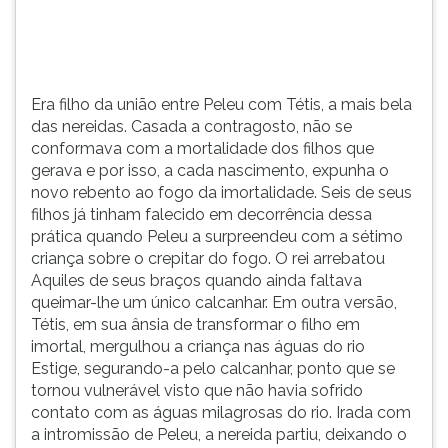
fogo
(primeira
da
tecla
imortalidade.
à
Seis
direita
de
do
Era filho da união entre Peleu com Tétis, a mais bela
seus
F).
das nereidas. Casada a contragosto, não se
filhos
Para
conformava com a mortalidade dos filhos que
já
ir
gerava e por isso, a cada nascimento, expunha o
tinham
ao
novo rebento ao fogo da imortalidade. Seis de seus
falecido
menu
filhos já tinham falecido em decorrência dessa
em
principal
prática quando Peleu a surpreendeu com a sétimo
decorrência
pressione
criança sobre o crepitar do fogo. O rei arrebatou
dessa
a
Aquiles de seus braços quando ainda faltava
prática
tecla
queimar-lhe um único calcanhar. Em outra versão,
quando
J
Tétis, em sua ânsia de transformar o filho em
Peleu
e
imortal, mergulhou a criança nas águas do rio
a
depois
Estige, segurando-a pelo calcanhar, ponto que se
surpreendeu
F.
tornou vulnerável visto que não havia sofrido
com
Pressione
contato com as águas milagrosas do rio. Irada com
a
F
a intromissão de Peleu, a nereida partiu, deixando o
sétimo
para