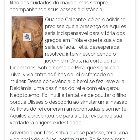
filho aos cuidados do marido, mas sempre
crianç
ouvir
acompanhando seus passos à distância.
essa
Quando Calcante, célebre adivinho,
instrução
predisse que a presença de Aquiles
novamente.
seria indispensável para vitória dos
gregos em Tróia e que lá sua vida
seria ceifada, Tétis, desesperada,
resolveu intervir escondendo o
jovem em Ciros, na corte do rei
Licomedes. Sob o nome de Pirra, que significa a
ruiva, vivia entre as filhas do rei disfarçado de
mulher. Dessa convivência, o herói se fez revelar a
Deidâmia, uma das filhas do rei e com ela gerou
Neoptólemo. Foi inútil a tentativa de ocultar o filho
porque Ulisses o descobriu ao simular uma invasão.
As filhas do rei correram amedrontadas e somente
Aquiles apresentou-se para a luta, revelando sua
verdadeira origem e identidade.
Advertido por Tétis, sabia que se partisse, teria uma
vida cheia de glórias, porém curta. Se ficasse, seria