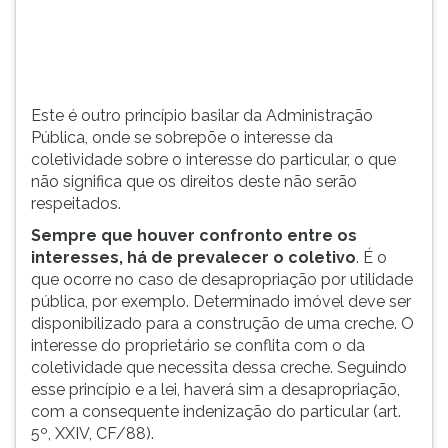
(primeira
tecla
à
direita
do
Este é outro princípio basilar da Administração
F).
Pública, onde se sobrepõe o interesse da
Para
coletividade sobre o interesse do particular, o que
ir
não significa que os direitos deste não serão
ao
respeitados.
menu
principal
Sempre que houver confronto entre os
pressione
interesses, há de prevalecer o coletivo
. É o
a
que ocorre no caso de desapropriação por utilidade
tecla
pública, por exemplo. Determinado imóvel deve ser
J
disponibilizado para a construção de uma creche. O
e
interesse do proprietário se conflita com o da
depois
coletividade que necessita dessa creche. Seguindo
F.
esse princípio e a lei, haverá sim a desapropriação,
Pressione
com a consequente indenização do particular (art.
F
5º, XXIV, CF/88).
para