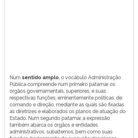
(primeira
tecla
à
direita
do
F).
Para
ir
ao
menu
principal
pressione
Num
sentido amplo
, o vocábulo Administração
a
Pública compreende num primeiro patamar os
tecla
órgãos governamentais, superiores, e suas
J
respectivas funções, eminentemente políticas, de
e
comando e direção, mediante as quais são fixadas
depois
as diretrizes e elaborados os planos de atuação do
F.
Estado. Num segundo patamar, a expressão
Pressione
também abarca os órgãos e entidades
F
administrativos, subalternos, bem como suas
para