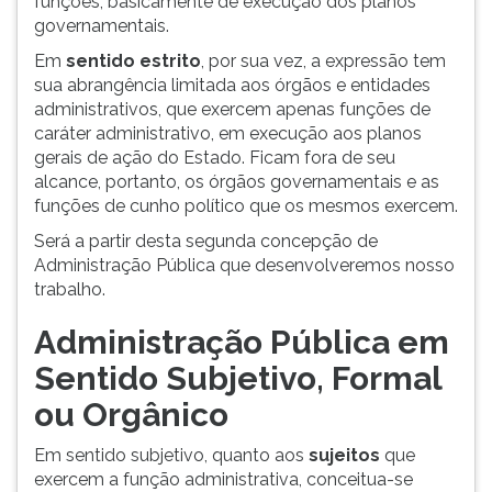
funções, basicamente de execução dos planos
ouvir
governamentais.
essa
Em
sentido estrito
, por sua vez, a expressão tem
instrução
sua abrangência limitada aos órgãos e entidades
novamente.
administrativos, que exercem apenas funções de
caráter administrativo, em execução aos planos
gerais de ação do Estado. Ficam fora de seu
alcance, portanto, os órgãos governamentais e as
funções de cunho político que os mesmos exercem.
Será a partir desta segunda concepção de
Administração Pública que desenvolveremos nosso
trabalho.
Administração Pública em
Sentido Subjetivo, Formal
ou Orgânico
Em sentido subjetivo, quanto aos
sujeitos
que
exercem a função administrativa, conceitua-se