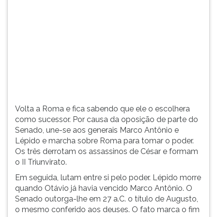
(primeira
tecla
à
direita
do
F).
Para
ir
ao
menu
Volta a Roma e fica sabendo que ele o escolhera
principal
como sucessor. Por causa da oposição de parte do
pressione
Senado, une-se aos generais Marco Antônio e
a
Lépido e marcha sobre Roma para tomar o poder.
tecla
Os três derrotam os assassinos de César e formam
J
o II Triunvirato.
e
depois
Em seguida, lutam entre si pelo poder. Lépido morre
F.
quando Otávio já havia vencido Marco Antônio. O
Pressione
Senado outorga-lhe em 27 a.C. o título de Augusto,
F
o mesmo conferido aos deuses. O fato marca o fim
para