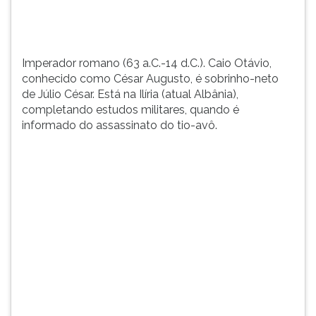
Est&...
TAB
e
depois
F.
Imperador romano (63 a.C.-14 d.C.). Caio Otávio,
Para
conhecido como César Augusto, é sobrinho-neto
pausar
de Júlio César. Está na Ilíria (atual Albânia),
a
completando estudos militares, quando é
leitura
informado do assassinato do tio-avô.
pressione
D
(primeira
tecla
à
esquerda
do
F),
para
continuar
pressione
G