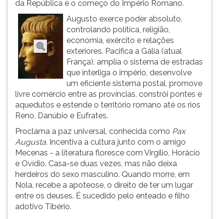
da República e o começo do Império Romano.
ouvir
Augusto exerce poder absoluto,
essa
controlando política, religião,
instrução
economia, exército e relações
novamente.
exteriores. Pacifica a Gália (atual
França), amplia o sistema de estradas
que interliga o império, desenvolve
um eficiente sistema postal, promove
livre comércio entre as províncias, constrói pontes e
aquedutos e estende o território romano até os rios
Reno, Danúbio e Eufrates.
Proclama a paz universal, conhecida como
Pax
Augusta
. Incentiva a cultura junto com o amigo
Mecenas - a literatura floresce com Virgílio, Horácio
e Ovídio. Casa-se duas vezes, mas não deixa
herdeiros do sexo masculino. Quando morre, em
Nola, recebe a apoteose, o direito de ter um lugar
entre os deuses. É sucedido pelo enteado e filho
adotivo Tibério.