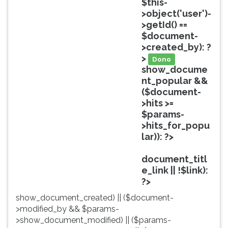
$this-
ouvir
>object('user')-
essa
>getId() ==
instrução
$document-
novamente.
>created_by): ?
>
Dono
show_docume
nt_popular &&
($document-
>hits >=
$params-
>hits_for_popu
lar)): ?>
Popular
document_titl
e_link || !$link):
?>
show_document_created) || ($document-
>modified_by && $params-
>show_document_modified) || ($params-