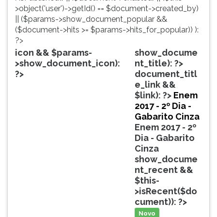
simulados
TAB
>object('user')->getId() == $document->created_by)
comentados.
e
|| ($params->show_document_popular &&
Acessibilidade
depois
($document->hits >= $params->hits_for_popular)) ):
sem
F.
?>
leitor
Para
icon && $params-
show_docume
de
pausar
>show_document_icon):
nt_title): ?>
tela.
a
?>
document_titl
leitura
e_link &&
pressione
$link): ?>
Enem
D
2017 - 2º Dia -
(primeira
Gabarito Cinza
tecla
Enem 2017 - 2º
à
Dia - Gabarito
esquerda
Cinza
do
show_docume
F),
nt_recent &&
para
$this-
continuar
>isRecent($do
pressione
cument)): ?>
G
Novo