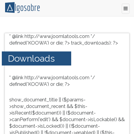
Conteúdo
Pressione
grátis
TAB
* @link http://www.joomlatools.com */
para
e
defined('KOOWA') or die; ?>
track_downloads): ?>
vestibular,
depois
enem
F
Downloads
e
para
concursos.
ouvir
Videoaulas,
o
* @link http://www.joomlatools.com */
resumos
conteúdo
defined('KOOWA') or die; ?>
e
principal
download
desta
de
tela.
show_document_title || ($params-
livros,
Para
>show_document_recent && $this-
biografias,
pular
>isRecent($document)) || ($document-
guia
essa
>canPerform('edit') && $document->isLockable() &&
de
leitura
$document->isLocked()) || (!$document-
profissões,
pressione
>isPublished() || !$document->enabled) || ($this-