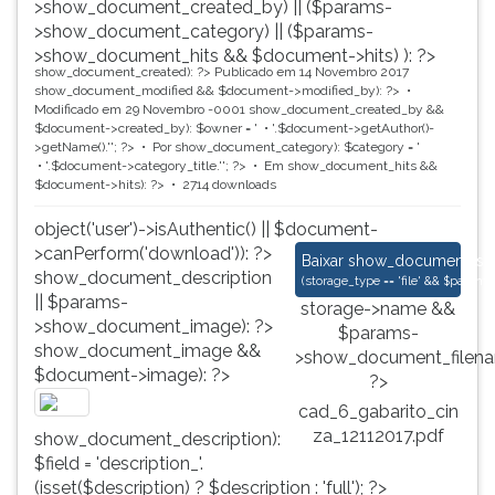
>show_document_created_by) || ($params-
>show_document_category) || ($params-
>show_document_hits && $document->hits) ): ?>
show_document_created): ?>
Publicado em 14 Novembro 2017
show_document_modified && $document->modified_by): ?>
Modificado em 29 Novembro -0001
show_document_created_by &&
$document->created_by): $owner = '
'.$document->getAuthor()-
>getName().'
'; ?>
Por
show_document_category): $category = '
'.$document->category_title.'
'; ?>
Em
show_document_hits &&
$document->hits): ?>
2714 downloads
object('user')->isAuthentic() || $document-
>canPerform('download')): ?>
cad_6_gabarito_cinz
Baixar
show_document_size
show_document_description
(
storage_type == 'file' && $para
|| $params-
storage->name &&
>show_document_image): ?>
$params-
show_document_image &&
>show_document_filena
$document->image): ?>
?>
cad_6_gabarito_cin
za_12112017.pdf
show_document_description):
$field = 'description_'.
(isset($description) ? $description : 'full'); ?>