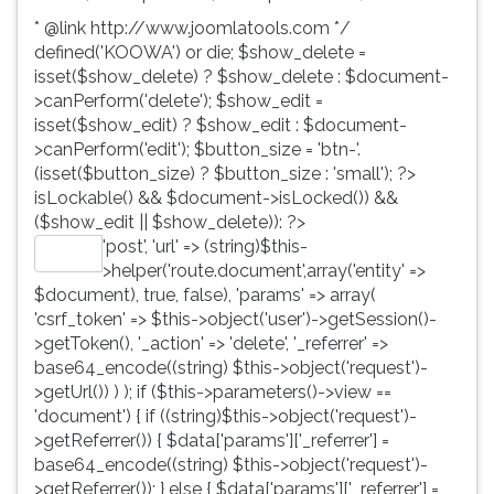
* @link http://www.joomlatools.com */
defined('KOOWA') or die; $show_delete =
isset($show_delete) ? $show_delete : $document-
>canPerform('delete'); $show_edit =
isset($show_edit) ? $show_edit : $document-
>canPerform('edit'); $button_size = 'btn-'.
(isset($button_size) ? $button_size : 'small'); ?>
isLockable() && $document->isLocked()) &&
($show_edit || $show_delete)): ?>
'post', 'url' => (string)$this-
Editar
>helper('route.document',array('entity' =>
$document), true, false), 'params' => array(
'csrf_token' => $this->object('user')->getSession()-
>getToken(), '_action' => 'delete', '_referrer' =>
base64_encode((string) $this->object('request')-
>getUrl()) ) ); if ($this->parameters()->view ==
'document') { if ((string)$this->object('request')-
>getReferrer()) { $data['params']['_referrer'] =
base64_encode((string) $this->object('request')-
>getReferrer()); } else { $data['params']['_referrer'] =