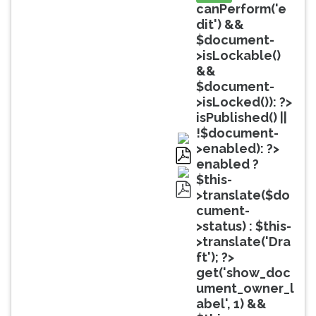
(primeira
canPerform('e
tecla
dit') &&
à
$document-
direita
>isLockable()
do
&&
F).
$document-
Para
>isLocked()): ?>
ir
isPublished() ||
ao
!$document-
menu
>enabled): ?>
principal
enabled ?
pdf
pressione
$this-
a
>translate($do
pdf
tecla
cument-
J
>status) : $this-
e
>translate('Dra
depois
ft'); ?>
F.
get('show_doc
Pressione
ument_owner_l
F
abel', 1) &&
para