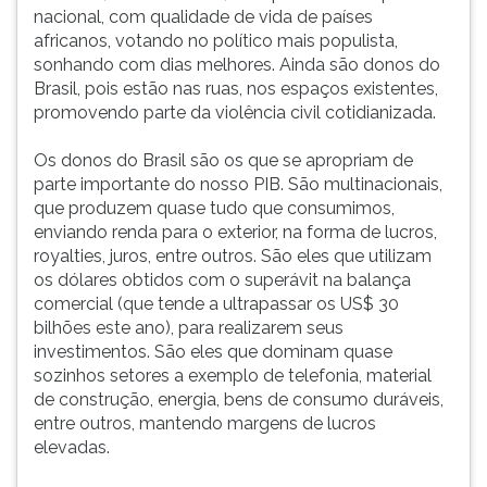
Cariris,
(primeira
nacional, com qualidade de vida de países
Parecis,
tecla
africanos, votando no político mais populista,
Tupinambás,
à
sonhando com dias melhores. Ainda são donos do
Bororós,
direita
Brasil, pois estão nas ruas, nos espaços existentes,
Guaranis,
do
promovendo parte da violência civil cotidianizada.
Guaraçás
F).
e
Para
Os donos do Brasil são os que se apropriam de
Arauás,
ir
parte importante do nosso PIB. São multinacionais,
habitaram
ao
que produzem quase tudo que consumimos,
nu
menu
enviando renda para o exterior, na forma de lucros,
principal
royalties, juros, entre outros. São eles que utilizam
pressione
os dólares obtidos com o superávit na balança
a
comercial (que tende a ultrapassar os US$ 30
tecla
bilhões este ano), para realizarem seus
J
investimentos. São eles que dominam quase
e
sozinhos setores a exemplo de telefonia, material
depois
de construção, energia, bens de consumo duráveis,
F.
entre outros, mantendo margens de lucros
Pressione
elevadas.
F
para