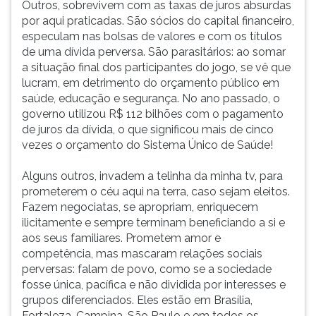
Outros, sobrevivem com as taxas de juros absurdas
ouvir
por aqui praticadas. São sócios do capital financeiro,
essa
especulam nas bolsas de valores e com os títulos
instrução
de uma dívida perversa. São parasitários: ao somar
novamente.
a situação final dos participantes do jogo, se vê que
lucram, em detrimento do orçamento público em
saúde, educação e segurança. No ano passado, o
governo utilizou R$ 112 bilhões com o pagamento
de juros da dívida, o que significou mais de cinco
vezes o orçamento do Sistema Único de Saúde!
Alguns outros, invadem a telinha da minha tv, para
prometerem o céu aqui na terra, caso sejam eleitos.
Fazem negociatas, se apropriam, enriquecem
ilicitamente e sempre terminam beneficiando a si e
aos seus familiares. Prometem amor e
competência, mas mascaram relações sociais
perversas: falam de povo, como se a sociedade
fosse única, pacífica e não dividida por interesses e
grupos diferenciados. Eles estão em Brasília,
Fortaleza, Campina, São Paulo e em todos os