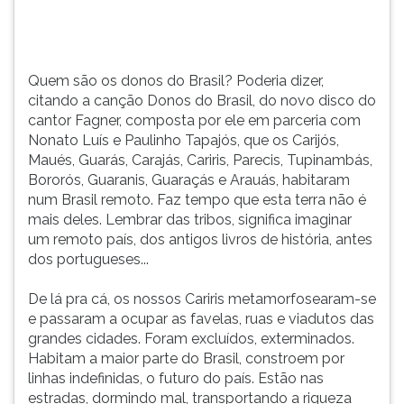
do
TAB
cantor
e
Fagner,
depois
composta
F.
Quem são os donos do Brasil? Poderia dizer,
por
Para
citando a canção Donos do Brasil, do novo disco do
ele
pausar
cantor Fagner, composta por ele em parceria com
em
a
Nonato Luís e Paulinho Tapajós, que os Carijós,
parceria
leitura
Maués, Guarás, Carajás, Cariris, Parecis, Tupinambás,
com
pressione
Bororós, Guaranis, Guaraçás e Arauás, habitaram
Nonato
D
num Brasil remoto. Faz tempo que esta terra não é
Luís
(primeira
mais deles. Lembrar das tribos, significa imaginar
e
tecla
um remoto país, dos antigos livros de história, antes
Paulinho
à
dos portugueses...
Tapajós,
esquerda
que
do
De lá pra cá, os nossos Cariris metamorfosearam-se
os
F),
e passaram a ocupar as favelas, ruas e viadutos das
Carijós,
para
grandes cidades. Foram excluídos, exterminados.
Maués,
continuar
Habitam a maior parte do Brasil, constroem por
Guarás,
pressione
linhas indefinidas, o futuro do país. Estão nas
Carajás,
G
estradas, dormindo mal, transportando a riqueza