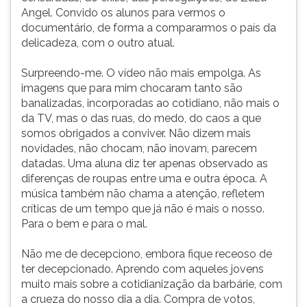
Angel. Convido os alunos para vermos o
ouvir
documentário, de forma a compararmos o país da
essa
delicadeza, com o outro atual.
instrução
novamente.
Surpreendo-me. O vídeo não mais empolga. As
imagens que para mim chocaram tanto são
banalizadas, incorporadas ao cotidiano, não mais o
da TV, mas o das ruas, do medo, do caos a que
somos obrigados a conviver. Não dizem mais
novidades, não chocam, não inovam, parecem
datadas. Uma aluna diz ter apenas observado as
diferenças de roupas entre uma e outra época. A
música também não chama a atenção, refletem
críticas de um tempo que já não é mais o nosso.
Para o bem e para o mal.
Não me de decepciono, embora fique receoso de
ter decepcionado. Aprendo com aqueles jovens
muito mais sobre a cotidianização da barbárie, com
a crueza do nosso dia a dia. Compra de votos,