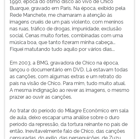
1990, época do ótimo disco ao vivo de Chico
(primeira
Buarque, gravado em Paris. Na época, exibido pela
tecla
Rede Manchete, me chamaram a atenção às
à
imagens cruéis de um país violento, com meninos
direita
nas ruas, tráfico de drogas, impunidade, exclusão
do
social. Cenas muito fortes, combinadas com uma
F).
música boa, que tanto fizeram minha cabeça...
Para
Fiquei matutando tudo aquilo por vários dias...
ir
ao
Em 2003, a BMG, gravadora de Chico na época,
menu
lançou o documentário em DVD. Lá estavam todas
principal
as canções, com algumas extras e um retrato do
pressione
país na visão de Chico. Para mim, tudo muito atual.
a
A mesma indignação ao rever as imagens, o mesmo
tecla
prazer ao ouvir as canções.
J
e
Ao tratar do período do Milagre Econômico em sala
depois
de aula, deixo escapar uma análise sobre o duro
F.
período da repressão, da tortura reinante no país de
Pressione
então. Inevitavelmente falo de Chico, das canções
F
censuradas, do exílio, das perseguições, de Zuzu
para