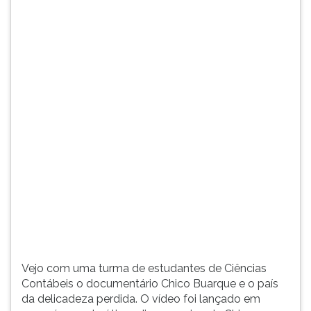
delicadeza
TAB
perdida.
e
O
depois
vídeo
F.
foi
Para
lançado
pausar
em
a
1990,...
leitura
pressione
D
(primeira
tecla
à
esquerda
do
F),
para
Vejo com uma turma de estudantes de Ciências
continuar
Contábeis o documentário Chico Buarque e o país
pressione
da delicadeza perdida. O vídeo foi lançado em
G