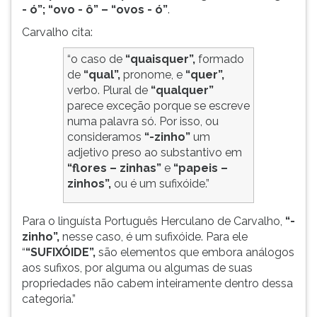
- ó”; “ovo - ô” – “ovos - ó”
.
Carvalho cita:
“o caso de
“quaisquer”,
formado
de
“qual”,
pronome, e
“quer”,
verbo. Plural de
“qualquer”
parece exceção porque se escreve
numa palavra só. Por isso, ou
consideramos
“-zinho”
um
adjetivo preso ao substantivo em
“flores – zinhas”
e
“papeis –
zinhos”,
ou é um sufixóide.”
Para o linguísta Português Herculano de Carvalho,
“-
zinho”,
nesse caso, é um sufixóide. Para ele
“
“SUFIXÓIDE”,
são elementos que embora análogos
aos sufixos, por alguma ou algumas de suas
propriedades não cabem inteiramente dentro dessa
categoria.”