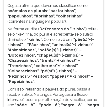
Cegalla afirma que devemos classificar como
anômalos os plurais
:
“pastorinhos”,
“papelinhos”, “florinhas”, “colherinhas”
.
(correntes na linguagem popular).
Na forma erudita (
Defensores do ”-zinho”)
retira-
se o
“-s-”
final do plural e acrescenta-se o sufixo
diminutivo
“-zinho”.
Como se vê em:
“pãe(s)”+(-
zinhos)” – “Pãezinhos”, “animai(s)”+(-zinhos)” –
“Animaizinhos”, “botõe(s)”+(-zinhos)” –
“Botõezinhos”, “chapéu(s)”+(-zinhos)” –
“Chapeuzinhos”, “tren(s)”+(-zinhos)” –
“Trenzinhos”, “colhere(s)”+(-zinhos)” –
“Colherezinhas”, “pé(s)”+(-zinhos)” –
“Pezinhos”/”Pezitos”, “papéi(s)”+(-zinhos)” –
“Papeizinhos”
.
Com isso, retirando a palavra do plural, passa a
receber sufixo. Na Língua Portuguesa a flexão
interna só ocorre por alternação de vocálica, como
em:
“pôde - ô” – “pode - ó”; “sogro - ô” – ‘sogra