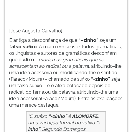
(primeira
tecla
à
direita
do
[José Augusto Carvalho]
F).
É antiga a desconfiança de que
“–zinho”
seja um
Para
falso sufixo
. A muito em seus estudos gramaticais,
ir
os linguistas e autores de gramáticas desconfiam
ao
que o
afixo
-
morfemas gramaticais que se
menu
acrescentam ao radical ou a palavra
, atribuindo-lhe
principal
uma ideia acessória ou modificando-lhe o sentido
pressione
(Faraco/Moura) - chamado de sufixo
“-zinho”
seja
a
um falso sufixo – é o afixo colocado depois do
tecla
radical, do tema,ou da palavra, atribuindo-lhe uma
J
ideia acessória(Faraco/Moura). Entre as explicações
e
uma merece destaque.
depois
F.
“O sufixo
“-zinho”
é
ALOMORFE
,
Pressione
uma variação formal do sufixo
“-
F
inho”.
Segundo Domingos
para