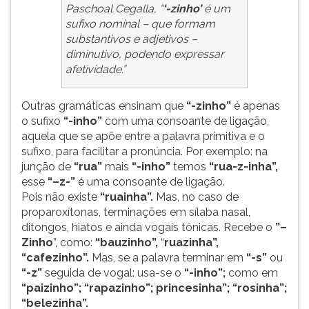
Paschoal Cegalla, “
‘-zinho’
é um
ouvir
sufixo nominal – que formam
essa
substantivos e adjetivos –
instrução
diminutivo, podendo expressar
novamente.
afetividade.”
Outras gramáticas ensinam que
“-zinho”
é apenas
o sufixo
“-inho”
com uma consoante de ligação,
aquela que se apõe entre a palavra primitiva e o
sufixo, para facilitar a pronúncia. Por exemplo: na
junção de
“rua”
mais
“-inho”
temos
“rua-z-inha”,
esse
“–z-”
é uma consoante de ligação.
Pois não existe
“ruainha”.
Mas, no caso de
proparoxítonas, terminações em sílaba nasal,
ditongos, hiatos e ainda vogais tônicas. Recebe o
”–
Zinho
”, como:
“bauzinho”,
“
ruazinha”,
“cafezinho”.
Mas, se a palavra terminar em
“-s”
ou
“-z”
seguida de vogal: usa-se o
“-inho”;
como em
“paizinho”; “rapazinho”; princesinha”; “rosinha”;
“belezinha”.