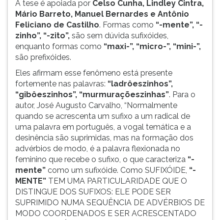
A tese é apoiada por
Celso Cunha, Lindley Cintra,
Mário Barreto, Manuel Bernardes e Antônio
Feliciano de Castilho
. Formas como
“-mente”, “-
zinho”, “-zito”,
são sem dúvida sufixóides,
enquanto formas como
“maxi-”, “micro-”, “mini-”,
são prefixóides.
Eles afirmam esse fenômeno está presente
fortemente nas palavras:
“ladrôeszinhos”,
“gibôeszinhos”, “murmuraçõeszinhas”
. Para o
autor, José Augusto Carvalho, “Normalmente
quando se acrescenta um sufixo a um radical de
uma palavra em português, a vogal temática e a
desinência são suprimidas, mas na formação dos
advérbios de modo, é a palavra flexionada no
feminino que recebe o sufixo, o que caracteriza
“-
mente”
como um sufixóide. Como SUFIXÓIDE,
“-
MENTE”
TEM UMA PARTICULARIDADE QUE O
DISTINGUE DOS SUFIXOS: ELE PODE SER
SUPRIMIDO NUMA SEQUÊNCIA DE ADVÉRBIOS DE
MODO COORDENADOS E SER ACRESCENTADO