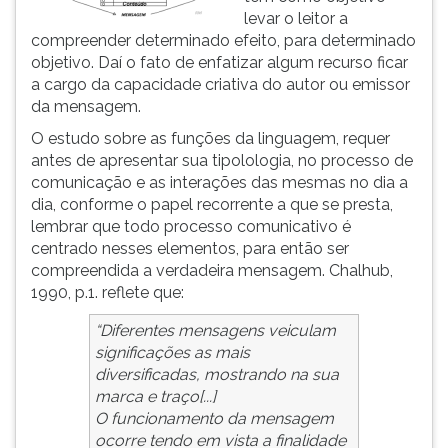
levar o leitor a
ouvir
compreender determinado efeito, para determinado
essa
objetivo. Daí o fato de enfatizar algum recurso ficar
instrução
a cargo da capacidade criativa do autor ou emissor
novamente.
da mensagem.
O estudo sobre as funções da linguagem, requer
antes de apresentar sua tipolologia, no processo de
comunicação e as interações das mesmas no dia a
dia, conforme o papel recorrente a que se presta,
lembrar que todo processo comunicativo é
centrado nesses elementos, para então ser
compreendida a verdadeira mensagem. Chalhub,
1990, p.1. reflete que:
“Diferentes mensagens veiculam
significações as mais
diversificadas, mostrando na sua
marca e traço[...]
O funcionamento da mensagem
ocorre tendo em vista a finalidade