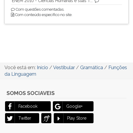
ENEM 2010 - Ciências Humanas e suas T...
Com questões comentadas.
Com conteúdo específico no site.
Você está em:
Início
/
Vestibular
/
Gramática
/
Funções
da Linguagem
SOMOS SOCIAVEIS
Facebook
Google+
Twitter
Play Store