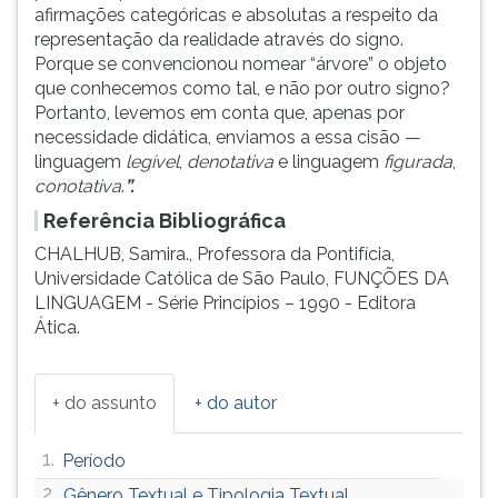
afirmações categóricas e absolutas a respeito da
representação da realidade através do signo.
Porque se convencionou nomear “árvore” o objeto
que conhecemos como tal, e não por outro signo?
Portanto, levemos em conta que, apenas por
necessidade didática, enviamos a essa cisão —
linguagem
legível
,
denotativa
e linguagem
figurada
,
conotativa
.
”.
Referência Bibliográfica
CHALHUB, Samira., Professora da Pontifícia,
Universidade Católica de São Paulo, FUNÇÕES DA
LINGUAGEM - Série Princípios – 1990 - Editora
Ática.
+ do assunto
+ do autor
1.
Período
2.
Gênero Textual e Tipologia Textual