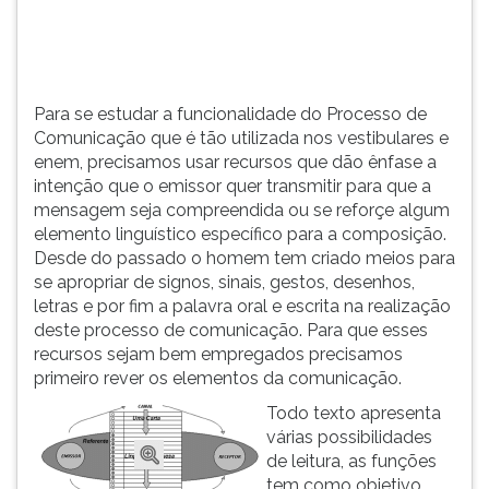
(primeira
tecla
à
direita
do
Para se estudar a funcionalidade do Processo de
F).
Comunicação que é tão utilizada nos vestibulares e
Para
enem, precisamos usar recursos que dão ênfase a
ir
intenção que o emissor quer transmitir para que a
ao
mensagem seja compreendida ou se reforçe algum
menu
elemento linguístico específico para a composição.
principal
Desde do passado o homem tem criado meios para
pressione
se apropriar de signos, sinais, gestos, desenhos,
a
letras e por fim a palavra oral e escrita na realização
tecla
deste processo de comunicação. Para que esses
J
recursos sejam bem empregados precisamos
e
primeiro rever os elementos da comunicação.
depois
Todo texto apresenta
F.
várias possibilidades
Pressione
de leitura, as funções
F
tem como objetivo
para