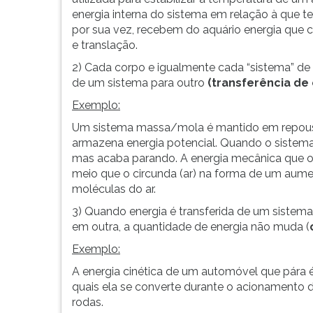
G
energia interna do sistema em relação à que t
(primeira
por sua vez, recebem do aquário energia que 
tecla
e translação.
à
2) Cada corpo e igualmente cada “sistema” de 
direita
de um sistema para outro
(transferência de 
do
F).
Exemplo:
Para
Um sistema massa/mola é mantido em repouso
ir
armazena energia potencial. Quando o sistema
ao
mas acaba parando. A energia mecânica que o 
menu
meio que o circunda (ar) na forma de um aumen
principal
moléculas do ar.
pressione
a
3) Quando energia é transferida de um sistem
tecla
em outra, a quantidade de energia não muda (
J
Exemplo:
e
A energia cinética de um automóvel que pára é
depois
quais ela se converte durante o acionamento d
F.
rodas.
Pressione