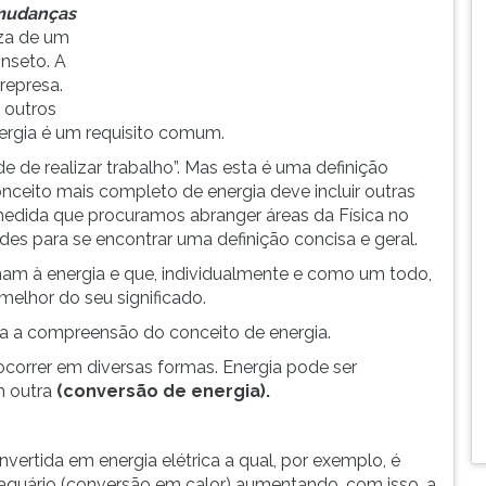
 mudanças
za de um
nseto. A
represa.
 outros
nergia é um requisito comum.
 de realizar trabalho”. Mas esta é uma definição
onceito mais completo de energia deve incluir outras
 À medida que procuramos abranger áreas da Física no
des para se encontrar uma definição concisa e geral.
onam à energia e que, individualmente e como um todo,
elhor do seu significado.
ra a compreensão do conceito de energia.
orrer em diversas formas. Energia pode ser
m outra
(conversão de energia).
ertida em energia elétrica a qual, por exemplo, é
m aquário (conversão em calor) aumentando, com isso, a