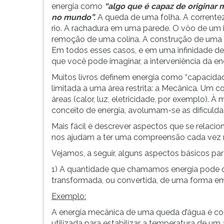
vida
leitura
energia como
“algo que
é capaz de originar
cotidiana.
pressione
no mundo”.
A queda de uma folha. A corrente
Ener...
TAB
rio. A rachadura em uma parede. O vôo de um i
e
remoção de uma colina. A construção de uma 
depois
Em todos esses casos, e em uma infinidade de
F.
que você pode imaginar, a interveniência da e
Para
Muitos livros definem energia como “capacidade
pausar
limitada a uma área restrita: a Mecânica. Um c
a
áreas (calor, luz, eletricidade, por exemplo).
leitura
conceito de energia, avolumam-se as dificulda
pressione
D
Mais fácil é descrever aspectos que se relaci
(primeira
nos ajudam a ter uma compreensão cada vez m
tecla
Vejamos, a seguir, alguns aspectos básicos pa
à
esquerda
1) A quantidade que chamamos energia pode oc
do
transformada, ou convertida, de uma forma e
F),
Exemplo:
para
continuar
A energia mecânica de uma queda d’água é conv
pressione
utilizada para estabilizar a temperatura de u