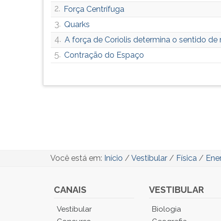
2.
Força Centrífuga
3.
Quarks
4.
A força de Coriolis determina o sentido d
5.
Contração do Espaço
Você está em:
Início
/
Vestibular
/
Física
/
Ene
CANAIS
VESTIBULAR
Você
Vestibular
Biologia
está