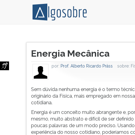
Sem
Pressione
dúvida
TAB
Título
nenhuma
e
Energia Mecânica
do
energia
depois
artigo:
é
F
por:
Prof. Alberto Ricardo Präss
sobre:
Fí
o
para
termo
ouvir
técnico,
o
originário
conteúdo
Sem dúvida nenhuma energia é o termo técnic
da
principal
originário da Física, mais empregado em nossa
Física,
desta
cotidiana.
mais
tela.
Energia é um conceito muito abrangente e, por
empregado
Para
mesmo, muito abstrato e difícil de ser definid
em
pular
poucas palavras de um modo preciso. Usando
nossa
essa
experiência do nosso cotidiano, poderíamos c