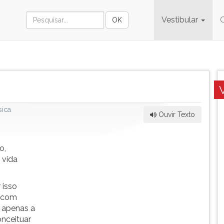
Vestibular
sica
Ouvir Texto
o,
 vida
 isso
o com
 apenas a
onceituar