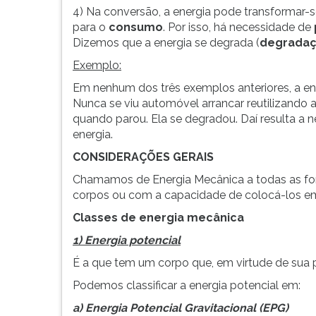
F
4) Na conversão, a energia pode transformar-
para
para o
consumo
. Por isso, há necessidade de
ouvir
Dizemos que a energia se degrada (
degradaç
essa
Exemplo:
instrução
novamente.
Em nenhum dos três exemplos anteriores, a energ
Nunca se viu automóvel arrancar reutilizando 
quando parou. Ela se degradou. Daí resulta a 
energia.
CONSIDERAÇÕES GERAIS
Chamamos de Energia Mecânica a todas as fo
corpos ou com a capacidade de colocá-los e
Classes de energia mecânica
1) Energia potencial
É a que tem um corpo que, em virtude de sua p
Podemos classificar a energia potencial em:
a) Energia Potencial Gravitacional (EPG)