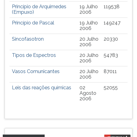
ouvir
Princípio de Arquimedes
19 Julho
119538
(Empuxo)
2006
essa
instrução
Princípio de Pascal
19 Julho
149247
novamente.
2006
Sincofasotron
20 Julho
20330
2006
Tipos de Espectros
20 Julho
54783
2006
Vasos Comunicantes
20 Julho
87011
2006
Leis das reações químicas
02
52055
Agosto
2006