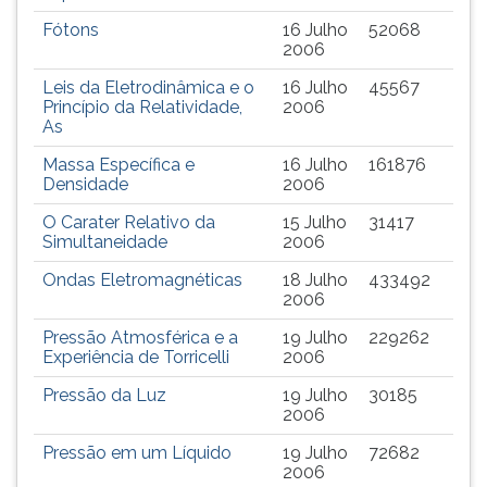
(primeira
Fótons
16 Julho
52068
tecla
2006
à
direita
Leis da Eletrodinâmica e o
16 Julho
45567
do
Princípio da Relatividade,
2006
As
F).
Para
Massa Específica e
16 Julho
161876
ir
Densidade
2006
ao
O Carater Relativo da
15 Julho
31417
menu
Simultaneidade
2006
principal
pressione
Ondas Eletromagnéticas
18 Julho
433492
a
2006
tecla
Pressão Atmosférica e a
19 Julho
229262
J
Experiência de Torricelli
2006
e
depois
Pressão da Luz
19 Julho
30185
F.
2006
Pressione
Pressão em um Líquido
19 Julho
72682
F
2006
para