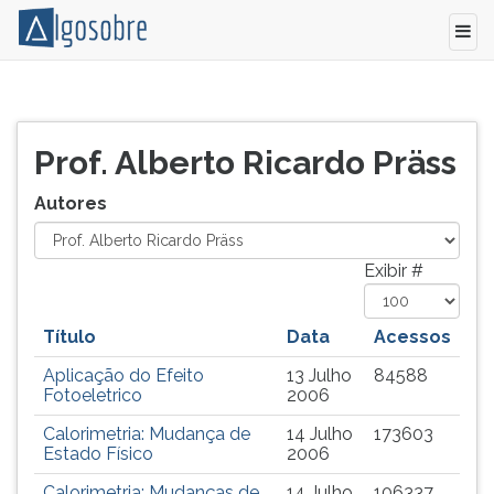
Relação
Pressione
de
TAB
todos
e
Prof. Alberto Ricardo Präss
os
depois
autores
F
Autores
e
para
colaboradores
ouvir
do
o
Exibir #
Algo
conteúdo
Sobre.
principal
Título
Data
Acessos
desta
tela.
Aplicação do Efeito
13 Julho
84588
Para
Fotoeletrico
2006
pular
Calorimetria: Mudança de
14 Julho
173603
essa
Estado Físico
2006
leitura
pressione
Calorimetria: Mudanças de
14 Julho
106337