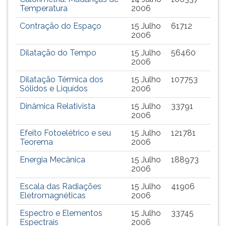
TAB
Temperatura
2006
e
Contração do Espaço
15 Julho
61712
depois
2006
F.
Para
Dilatação do Tempo
15 Julho
56460
2006
pausar
a
Dilatação Térmica dos
15 Julho
107753
leitura
Sólidos e Liquídos
2006
pressione
Dinâmica Relativista
15 Julho
33791
D
2006
(primeira
tecla
Efeito Fotoelétrico e seu
15 Julho
121781
à
Teorema
2006
esquerda
Energia Mecânica
15 Julho
188973
do
2006
F),
para
Escala das Radiações
15 Julho
41906
Eletromagnéticas
2006
continuar
pressione
Espectro e Elementos
15 Julho
33745
G
Espectrais
2006